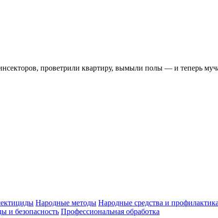
зинсекторов, проветрили квартиру, вымыли полы — и теперь му
ектициды
Народные методы
Народные средства и профилактик
ы и безопасность
Профессиональная обработка