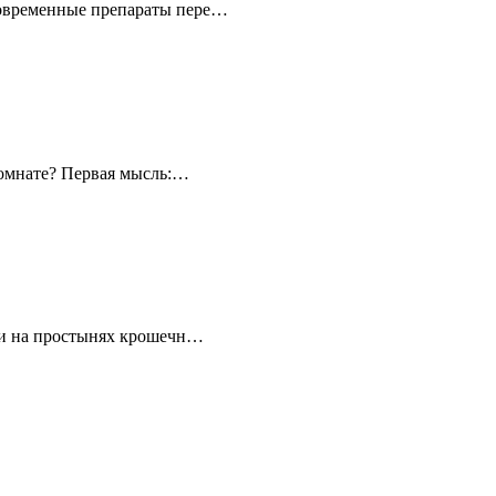
современные препараты пере…
комнате? Первая мысль:…
или на простынях крошечн…