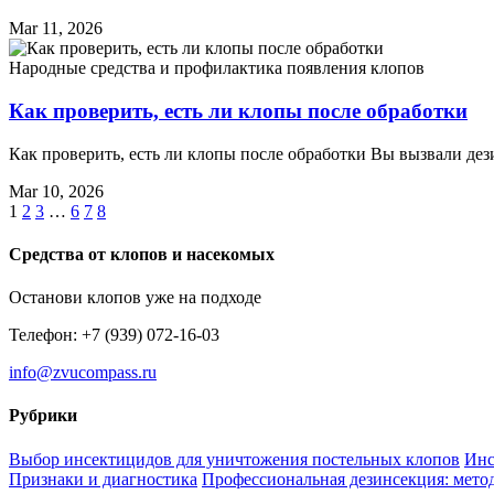
Mar 11, 2026
Народные средства и профилактика появления клопов
Как проверить, есть ли клопы после обработки
Как проверить, есть ли клопы после обработки Вы вызвали де
Mar 10, 2026
1
2
3
…
6
7
8
Средства от клопов и насекомых
Останови клопов уже на подходе
Телефон: +7 (939) 072-16-03
info@zvucompass.ru
Рубрики
Выбор инсектицидов для уничтожения постельных клопов
Инс
Признаки и диагностика
Профессиональная дезинсекция: метод