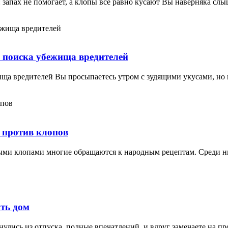
запах не помогает, а клопы всё равно кусают Вы наверняка слы
 поиска убежища вредителей
ища вредителей Вы просыпаетесь утром с зудящими укусами, но
т против клопов
ными клопами многие обращаются к народным рецептам. Среди н
ть дом
нулись из отпуска, полные впечатлений, и вдруг замечаете на п