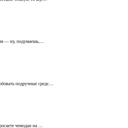
ния — ну, подумаешь,…
робовать подручные средс…
Бросаете чемодан на …