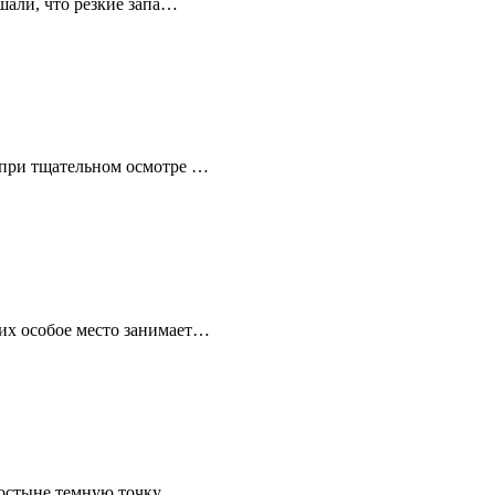
шали, что резкие запа…
 при тщательном осмотре …
их особое место занимает…
ростыне темную точку.…