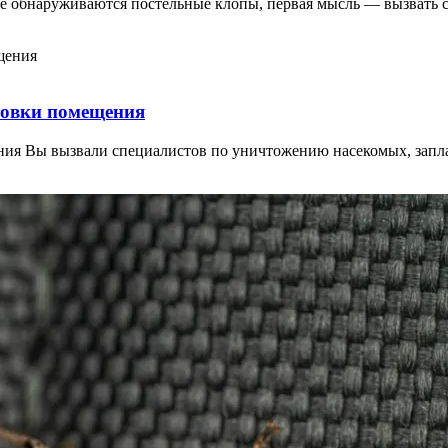
ме обнаруживаются постельные клопы, первая мысль — вызвать
отовки помещения
ения Вы вызвали специалистов по уничтожению насекомых, запл