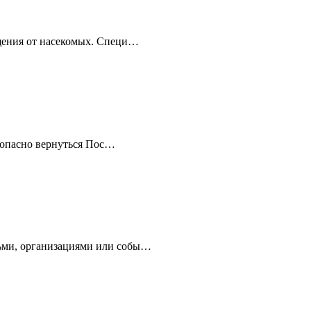
щения от насекомых. Специ…
езопасно вернуться Пос…
ьми, организациями или собы…