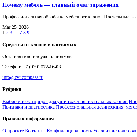
Почему мебель — главный очаг заражения
Профессиональная обработка мебели от клопов Постельные к
Mar 25, 2026
1
2
3
…
7
8
9
Средства от клопов и насекомых
Останови клопов уже на подходе
Телефон: +7 (939) 072-16-03
info@zvucompass.ru
Рубрики
Выбор инсектицидов для уничтожения постельных клопов
Инс
Признаки и диагностика
Профессиональная дезинсекция: метод
Правовая информация
О проекте
Контакты
Конфиденциальность
Условия использова