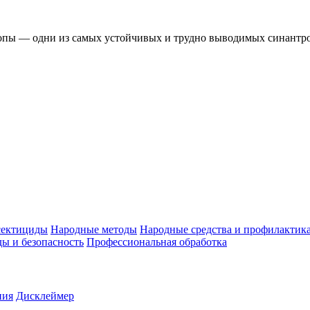
лопы — одни из самых устойчивых и трудно выводимых синант
ектициды
Народные методы
Народные средства и профилактик
ы и безопасность
Профессиональная обработка
ния
Дисклеймер