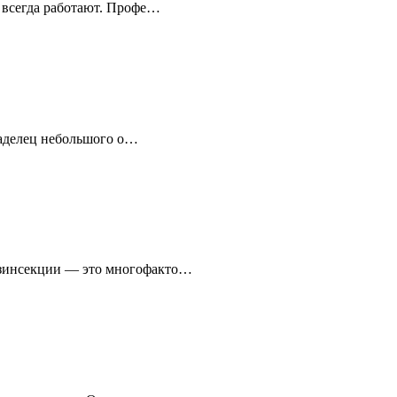
 всегда работают. Профе…
Владелец небольшого о…
езинсекции — это многофакто…