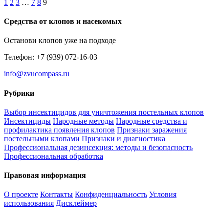
1
2
3
…
7
8
9
Средства от клопов и насекомых
Останови клопов уже на подходе
Телефон: +7 (939) 072-16-03
info@zvucompass.ru
Рубрики
Выбор инсектицидов для уничтожения постельных клопов
Инсектициды
Народные методы
Народные средства и
профилактика появления клопов
Признаки заражения
постельными клопами
Признаки и диагностика
Профессиональная дезинсекция: методы и безопасность
Профессиональная обработка
Правовая информация
О проекте
Контакты
Конфиденциальность
Условия
использования
Дисклеймер