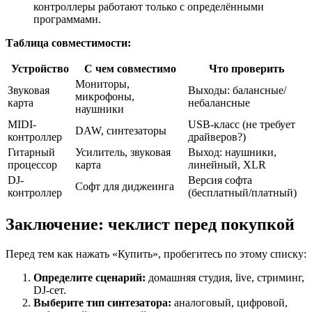
контроллеры работают только с определёнными
программами.
Таблица совместимости:
Устройство
С чем совместимо
Что проверить
Мониторы,
Звуковая
Выходы: балансные/
микрофоны,
карта
небалансные
наушники
MIDI-
USB-класс (не требует
DAW, синтезаторы
контроллер
драйверов?)
Гитарный
Усилитель, звуковая
Выход: наушники,
процессор
карта
линейный, XLR
DJ-
Версия софта
Софт для диджеинга
контроллер
(бесплатный/платный)
Заключение: чеклист перед покупкой
Перед тем как нажать «Купить», пробегитесь по этому списку:
Определите сценарий:
домашняя студия, live, стриминг,
DJ-сет.
Выберите тип синтезатора:
аналоговый, цифровой,