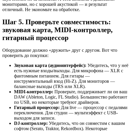
мониторами, но с хорошей акустикой — и результат
отличный. Не экономьте на обработке.
Шаг 5. Проверьте совместимость:
звуковая карта, MIDI-контроллер,
гитарный процессор
Оборудование должно «дружить» друг с другом. Вот что
проверить до покупки:
Звуковая карта (аудиоинтерфейс):
Убедитесь, что у неё
есть нужные входы/выходы. Для микрофона — XLR с
фантомным питанием. Для гитары —
инструментальный вход (Hi-Z). Для мониторов —
балансные выходы (TRS или XLR).
MIDI-контроллер:
Проверьте, поддерживает ли он ваш
DAW (Ableton, Logic, FL Studio). Большинство работают
по USB, но некоторые требуют драйверов.
Гитарный процессор:
Для live — процессор с педалями
переключения. Для студии — мультиэффект с USB-
выходом для записи.
DJ-контроллер:
Убедитесь, что он совместим с вашим
софтом (Serato, Traktor, Rekordbox). Некоторые