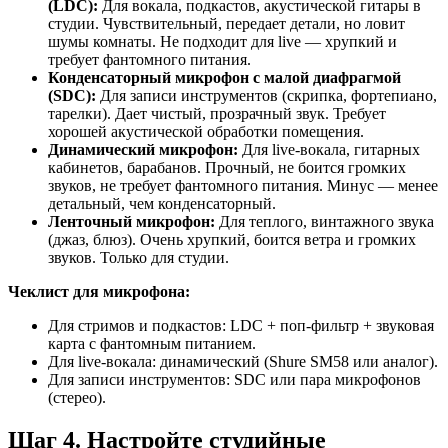
(LDC):
Для вокала, подкастов, акустической гитары в
студии. Чувствительный, передает детали, но ловит
шумы комнаты. Не подходит для live — хрупкий и
требует фантомного питания.
Конденсаторный микрофон с малой диафрагмой
(SDC):
Для записи инструментов (скрипка, фортепиано,
тарелки). Дает чистый, прозрачный звук. Требует
хорошей акустической обработки помещения.
Динамический микрофон:
Для live-вокала, гитарных
кабинетов, барабанов. Прочный, не боится громких
звуков, не требует фантомного питания. Минус — менее
детальный, чем конденсаторный.
Ленточный микрофон:
Для теплого, винтажного звука
(джаз, блюз). Очень хрупкий, боится ветра и громких
звуков. Только для студии.
Чеклист для микрофона:
Для стримов и подкастов: LDC + поп-фильтр + звуковая
карта с фантомным питанием.
Для live-вокала: динамический (Shure SM58 или аналог).
Для записи инструментов: SDC или пара микрофонов
(стерео).
Шаг 4. Настройте студийные