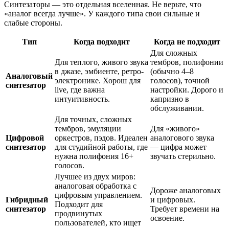
Синтезаторы — это отдельная вселенная. Не верьте, что
«аналог всегда лучше». У каждого типа свои сильные и
слабые стороны.
Тип
Когда подходит
Когда не подходит
Для сложных
Для теплого, живого звука
тембров, полифонии
в джазе, эмбиенте, ретро-
(обычно 4–8
Аналоговый
электронике. Хорош для
голосов), точной
синтезатор
live, где важна
настройки. Дорого и
интуитивность.
капризно в
обслуживании.
Для точных, сложных
тембров, эмуляции
Для «живого»
Цифровой
оркестров, пэдов. Идеален
аналогового звука
синтезатор
для студийной работы, где
— цифра может
нужна полифония 16+
звучать стерильно.
голосов.
Лучшее из двух миров:
аналоговая обработка с
Дороже аналоговых
цифровым управлением.
Гибридный
и цифровых.
Подходит для
синтезатор
Требует времени на
продвинутых
освоение.
пользователей, кто ищет