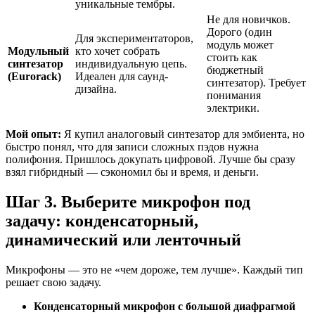
уникальные тембры.
Не для новичков.
Дорого (один
Для экспериментаторов,
модуль может
Модульный
кто хочет собрать
стоить как
синтезатор
индивидуальную цепь.
бюджетный
(Eurorack)
Идеален для саунд-
синтезатор). Требует
дизайна.
понимания
электрики.
Мой опыт:
Я купил аналоговый синтезатор для эмбиента, но
быстро понял, что для записи сложных пэдов нужна
полифония. Пришлось докупать цифровой. Лучше бы сразу
взял гибридный — сэкономил бы и время, и деньги.
Шаг 3. Выберите микрофон под
задачу: конденсаторный,
динамический или ленточный
Микрофоны — это не «чем дороже, тем лучше». Каждый тип
решает свою задачу.
Конденсаторный микрофон с большой диафрагмой