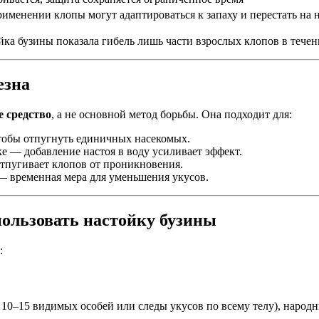
менении клопы могут адаптироваться к запаху и перестать на н
а бузины показала гибель лишь части взрослых клопов в течен
езна
е средство
, а не основной метод борьбы. Она подходит для:
тобы отпугнуть единичных насекомых.
ке — добавление настоя в воду усиливает эффект.
отпугивает клопов от проникновения.
— временная мера для уменьшения укусов.
ользовать настойку бузины
:
 10–15 видимых особей или следы укусов по всему телу), народ