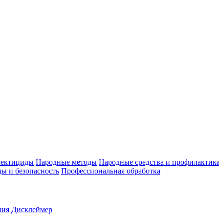
ектициды
Народные методы
Народные средства и профилактик
ы и безопасность
Профессиональная обработка
ния
Дисклеймер