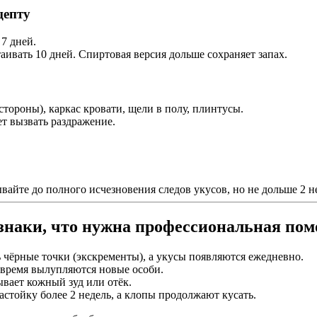
цепту
 7 дней.
таивать 10 дней. Спиртовая версия дольше сохраняет запах.
стороны), каркас кровати, щели в полу, плинтусы.
т вызвать раздражение.
вайте до полного исчезновения следов укусов, но не дольше 2 н
изнаки, что нужна профессиональная по
 чёрные точки (экскременты), а укусы появляются ежедневно.
е время вылупляются новые особи.
вает кожный зуд или отёк.
астойку более 2 недель, а клопы продолжают кусать.