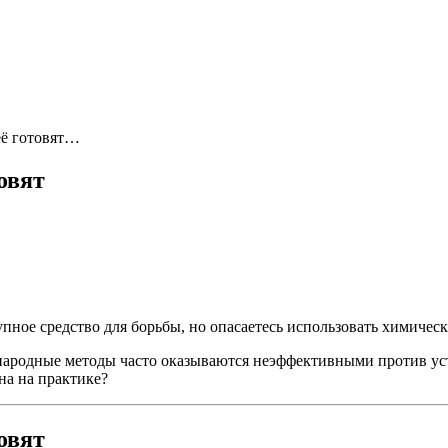
её готовят…
овят
ное средство для борьбы, но опасаетесь использовать химическ
народные методы часто оказываются неэффективными против ус
на на практике?
овят