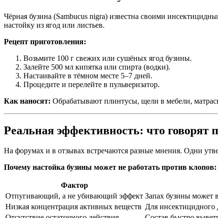
Чёрная бузина (Sambucus nigra) известна своими инсектицидн
настойку из ягод или листьев.
Рецепт приготовления:
Возьмите 100 г свежих или сушёных ягод бузины.
Залейте 500 мл кипятка или спирта (водки).
Настаивайте в тёмном месте 5–7 дней.
Процедите и перелейте в пульверизатор.
Как наносят:
Обрабатывают плинтусы, щели в мебели, матрасы
Реальная эффективность: что говорят 
На форумах и в отзывах встречаются разные мнения. Одни утве
Почему настойка бузины может не работать против клопов:
Фактор
Отпугивающий, а не убивающий эффект
Запах бузины может 
Низкая концентрация активных веществ
Для инсектицидного 
Отсутствие остаточного действия
Состав быстро выветр