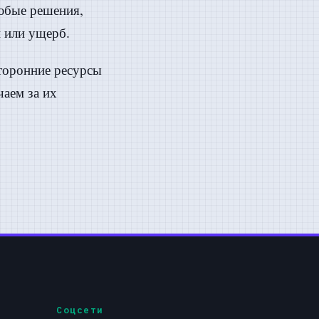
любые решения,
 или ущерб.
сторонние ресурсы
чаем за их
Соцсети