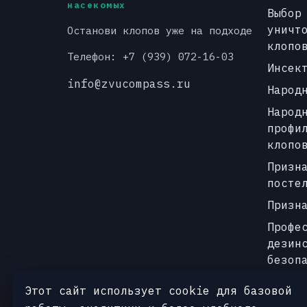
насекомых
Выбор
уничт
Останови клопов уже на подходе
клопо
Телефон: +7 (939) 072-16-03
Инсек
info@zvucompass.ru
Народ
Народ
профи
клопо
Призн
посте
Призн
Профе
дезин
безоп
Профе
Этот сайт использует cookie для базовой