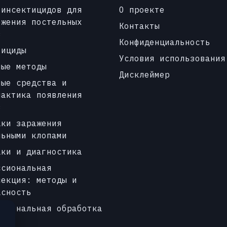
 инсектицидов для
О проекте
ожения постельных
Контакты
в
Конфиденциальность
тициды
Условия использования
ные методы
Дисклеймер
ные средства и
лактика появления
в
аки заражения
льными клопами
аки и диагностика
ссиональная
секция: методы и
асность
ссиональная обработка