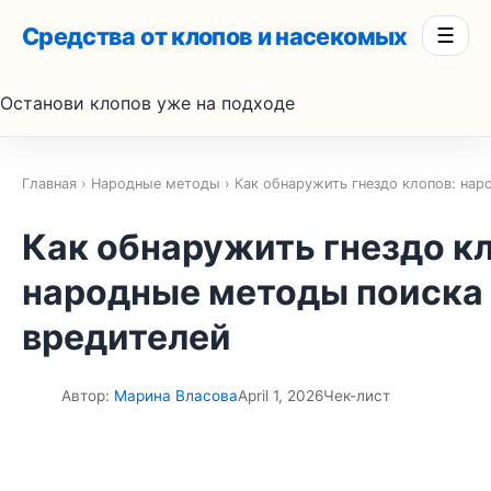
Средства от клопов и насекомых
☰
Останови клопов уже на подходе
Главная
›
Народные методы
› Как обнаружить гнездо клопов: на
Как обнаружить гнездо к
народные методы поиска
вредителей
Автор:
Марина Власова
April 1, 2026
Чек-лист
��