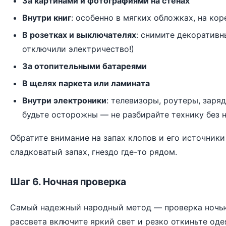
За картинами и фотографиями на стенах
Внутри книг
: особенно в мягких обложках, на ко
В розетках и выключателях
: снимите декоративн
отключили электричество!)
За отопительными батареями
В щелях паркета или ламината
Внутри электроники
: телевизоры, роутеры, заря
будьте осторожны — не разбирайте технику без 
Обратите внимание на
запах клопов и его источники
сладковатый запах, гнездо где-то рядом.
Шаг 6. Ночная проверка
Самый надежный народный метод — проверка ночью.
рассвета включите яркий свет и резко откиньте оде