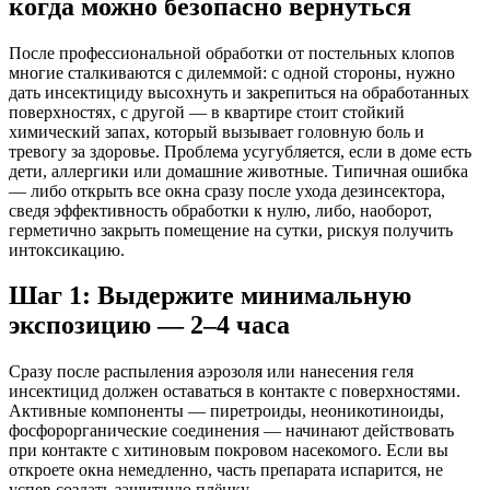
когда можно безопасно вернуться
После профессиональной обработки от постельных клопов
многие сталкиваются с дилеммой: с одной стороны, нужно
дать инсектициду высохнуть и закрепиться на обработанных
поверхностях, с другой — в квартире стоит стойкий
химический запах, который вызывает головную боль и
тревогу за здоровье. Проблема усугубляется, если в доме есть
дети, аллергики или домашние животные. Типичная ошибка
— либо открыть все окна сразу после ухода дезинсектора,
сведя эффективность обработки к нулю, либо, наоборот,
герметично закрыть помещение на сутки, рискуя получить
интоксикацию.
Шаг 1: Выдержите минимальную
экспозицию — 2–4 часа
Сразу после распыления аэрозоля или нанесения геля
инсектицид должен оставаться в контакте с поверхностями.
Активные компоненты — пиретроиды, неоникотиноиды,
фосфорорганические соединения — начинают действовать
при контакте с хитиновым покровом насекомого. Если вы
откроете окна немедленно, часть препарата испарится, не
успев создать защитную плёнку.