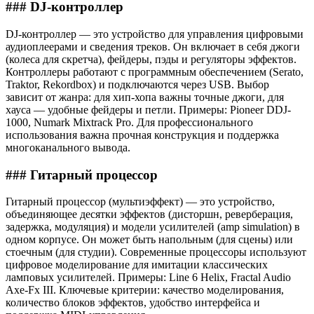
### DJ-контроллер
DJ-контроллер — это устройство для управления цифровыми
аудиоплеерами и сведения треков. Он включает в себя джоги
(колеса для скретча), фейдеры, пэды и регуляторы эффектов.
Контроллеры работают с программным обеспечением (Serato,
Traktor, Rekordbox) и подключаются через USB. Выбор
зависит от жанра: для хип-хопа важны точные джоги, для
хауса — удобные фейдеры и петли. Примеры: Pioneer DDJ-
1000, Numark Mixtrack Pro. Для профессионального
использования важна прочная конструкция и поддержка
многоканального вывода.
### Гитарный процессор
Гитарный процессор (мультиэффект) — это устройство,
объединяющее десятки эффектов (дисторшн, реверберация,
задержка, модуляция) и модели усилителей (amp simulation) в
одном корпусе. Он может быть напольным (для сцены) или
стоечным (для студии). Современные процессоры используют
цифровое моделирование для имитации классических
ламповых усилителей. Примеры: Line 6 Helix, Fractal Audio
Axe-Fx III. Ключевые критерии: качество моделирования,
количество блоков эффектов, удобство интерфейса и