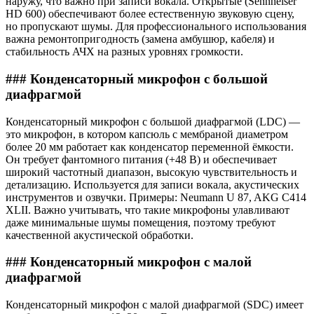
наружу, что важно при записи вокала. Открытые (Sennheiser
HD 600) обеспечивают более естественную звуковую сцену,
но пропускают шумы. Для профессионального использования
важна ремонтопригодность (замена амбушюр, кабеля) и
стабильность АЧХ на разных уровнях громкости.
### Конденсаторный микрофон с большой
диафрагмой
Конденсаторный микрофон с большой диафрагмой (LDC) —
это микрофон, в котором капсюль с мембраной диаметром
более 20 мм работает как конденсатор переменной ёмкости.
Он требует фантомного питания (+48 В) и обеспечивает
широкий частотный диапазон, высокую чувствительность и
детализацию. Используется для записи вокала, акустических
инструментов и озвучки. Примеры: Neumann U 87, AKG C414
XLII. Важно учитывать, что такие микрофоны улавливают
даже минимальные шумы помещения, поэтому требуют
качественной акустической обработки.
### Конденсаторный микрофон с малой
диафрагмой
Конденсаторный микрофон с малой диафрагмой (SDC) имеет