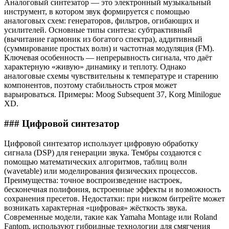
Аналоговый синтезатор — это электронный музыкальный
инструмент, в котором звук формируется с помощью
аналоговых схем: генераторов, фильтров, огибающих и
усилителей. Основные типы синтеза: субтрактивный
(вычитание гармоник из богатого спектра), аддитивный
(суммирование простых волн) и частотная модуляция (FM).
Ключевая особенность — непрерывность сигнала, что даёт
характерную «живую» динамику и теплоту. Однако
аналоговые схемы чувствительны к температуре и старению
компонентов, поэтому стабильность строя может
варьироваться. Примеры: Moog Subsequent 37, Korg Minilogue
XD.
### Цифровой синтезатор
Цифровой синтезатор использует цифровую обработку
сигнала (DSP) для генерации звука. Тембры создаются с
помощью математических алгоритмов, таблиц волн
(wavetable) или моделирования физических процессов.
Преимущества: точное воспроизведение настроек,
бесконечная полифония, встроенные эффекты и возможность
сохранения пресетов. Недостатки: при низком битрейте может
возникать характерная «цифровая» жёсткость звука.
Современные модели, такие как Yamaha Montage или Roland
Fantom, используют гибридные технологии для смягчения