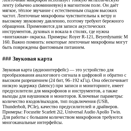
ленту (обычно алюминиевую) в магнитном поле. Он даёт
мягкое, тёплое звучание с естественным спадом высоких
частот. Ленточные микрофоны чувствительны к ветру и
высокому звуковому давлению, поэтому требуют бережного
обращения. Применяются для записи акустических
инструментов, духовых и вокала в стилях, где нужна
«винтажная» окраска. Примеры: Royer R-121, Beyerdynamic M
160. Важно помнить: некоторые ленточные микрофоны могут
быть повреждены фантомным питанием.
### Звуковая карта
Звуковая карта (аудиоинтерфейс) — это устройство для
преобразования аналогового сигнала в цифровой и обратно с
высоким разрешением (24 бит, 96–192 кГц). Она обеспечивает
низкую задержку (latency) при записи и мониторинге, имеет
предусилители для микрофонов и инструментов, а также
выходы для наушников и мониторов. Ключевые параметры:
количество входов/выходов, тип подключения (USB,
Thunderbolt, PCIe), качество предусилителей и драйверов.
Примеры: Focusrite Scarlett 2i2, Universal Audio Apollo Twin.
Для работы с большим количеством микрофонов требуются
многоканальные интерфейсы.