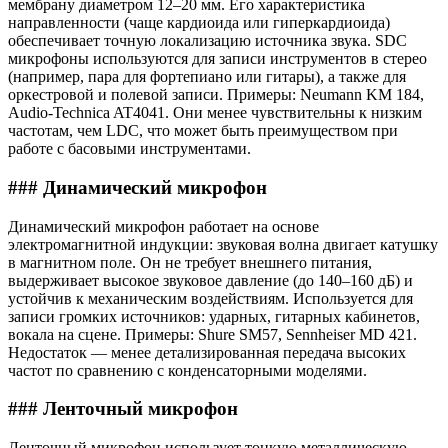
мембрану диаметром 12–20 мм. Его характеристика
направленности (чаще кардиоида или гиперкардиоида)
обеспечивает точную локализацию источника звука. SDC
микрофоны используются для записи инструментов в стерео
(например, пара для фортепиано или гитары), а также для
оркестровой и полевой записи. Примеры: Neumann KM 184,
Audio-Technica AT4041. Они менее чувствительны к низким
частотам, чем LDC, что может быть преимуществом при
работе с басовыми инструментами.
### Динамический микрофон
Динамический микрофон работает на основе
электромагнитной индукции: звуковая волна двигает катушку
в магнитном поле. Он не требует внешнего питания,
выдерживает высокое звуковое давление (до 140–160 дБ) и
устойчив к механическим воздействиям. Используется для
записи громких источников: ударных, гитарных кабинетов,
вокала на сцене. Примеры: Shure SM57, Sennheiser MD 421.
Недостаток — менее детализированная передача высоких
частот по сравнению с конденсаторными моделями.
### Ленточный микрофон
Ленточный микрофон использует тонкую металлическую