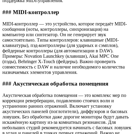
поддержка MIDI-управления.
### MIDI-контроллер
MIDI-контроллер — это устройство, которое передаёт MIDI-
сообщения (ноты, контроллеры, синхронизация) на
компьютер или синтезатор. Он не генерирует звук
самостоятельно. Типы контроллеров: клавишные (MIDI-
клавиатуры), пэд-контроллеры (для ударных и сэмплов),
фейдерные контроллеры (для автоматизации в DAW).
Примеры: Novation Launchkey (клавиши), Akai MPC One
(пэды), Behringer X-Touch (фейдеры). Важно проверить
совместимость с DAW и наличие необходимого количества
назначаемых элементов управления.
### Акустическая обработка помещения
Акустическая обработка помещения — это комплекс мер по
коррекции реверберации, подавлению стоячих волн и
устранению ранних отражений. Включает установку
акустических панелей (поглотители), диффузоров и басовых
ловушек. Без обработки даже дорогие мониторы будут давать
искажённую картину из-за комнатных резонансов. Для
небольших студий рекомендуется начинать с басовых ловушек
в углах и панелей в точках первых отражений. Важно не