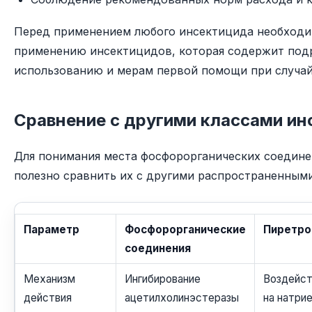
Перед применением любого инсектицида необходи
применению инсектицидов, которая содержит подр
использованию и мерам первой помощи при случай
Сравнение с другими классами ин
Для понимания места фосфорорганических соедине
полезно сравнить их с другими распространенными
Параметр
Фосфорорганические
Пиретр
соединения
Механизм
Ингибирование
Воздейст
действия
ацетилхолинэстеразы
на натри