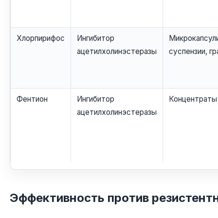
Хлорпирифос
Ингибитор
Микрокапсул
ацетилхолинэстеразы
суспензии, г
Фентион
Ингибитор
Концентраты
ацетилхолинэстеразы
Эффективность против резистент