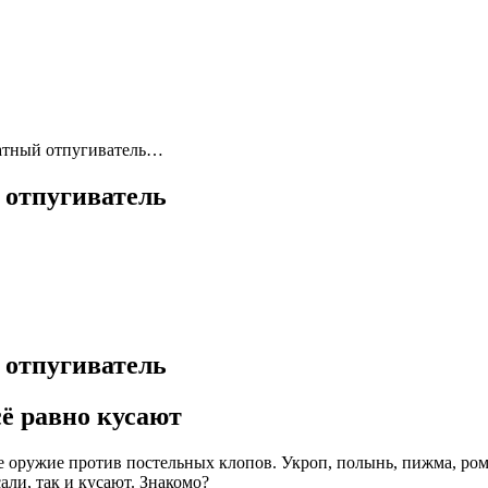
матный отпугиватель…
 отпугиватель
 отпугиватель
сё равно кусают
ое оружие против постельных клопов. Укроп, полынь, пижма, ро
али, так и кусают. Знакомо?