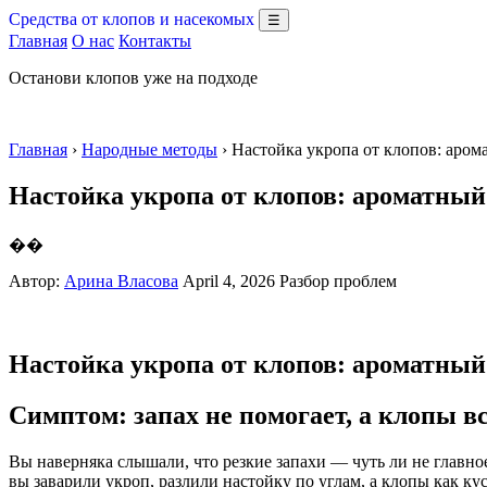
Средства от клопов и насекомых
☰
Главная
О нас
Контакты
Останови клопов уже на подходе
Главная
›
Народные методы
› Настойка укропа от клопов: аро
Настойка укропа от клопов: ароматный
��
Автор:
Арина Власова
April 4, 2026
Разбор проблем
Настойка укропа от клопов: ароматный
Симптом: запах не помогает, а клопы в
Вы наверняка слышали, что резкие запахи — чуть ли не главн
вы заварили укроп, разлили настойку по углам, а клопы как кус