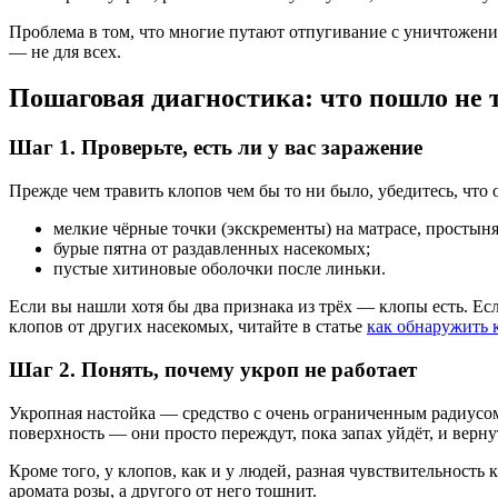
Проблема в том, что многие путают отпугивание с уничтожение
— не для всех.
Пошаговая диагностика: что пошло не 
Шаг 1. Проверьте, есть ли у вас заражение
Прежде чем травить клопов чем бы то ни было, убедитесь, что
мелкие чёрные точки (экскременты) на матрасе, простыня
бурые пятна от раздавленных насекомых;
пустые хитиновые оболочки после линьки.
Если вы нашли хотя бы два признака из трёх — клопы есть. Есл
клопов от других насекомых, читайте в статье
как обнаружить 
Шаг 2. Понять, почему укроп не работает
Укропная настойка — средство с очень ограниченным радиусом 
поверхность — они просто переждут, пока запах уйдёт, и верну
Кроме того, у клопов, как и у людей, разная чувствительность
аромата розы, а другого от него тошнит.