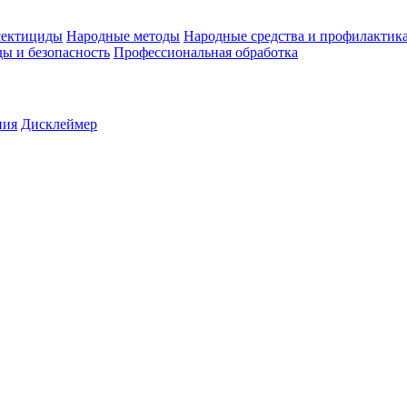
ектициды
Народные методы
Народные средства и профилактик
ы и безопасность
Профессиональная обработка
ния
Дисклеймер