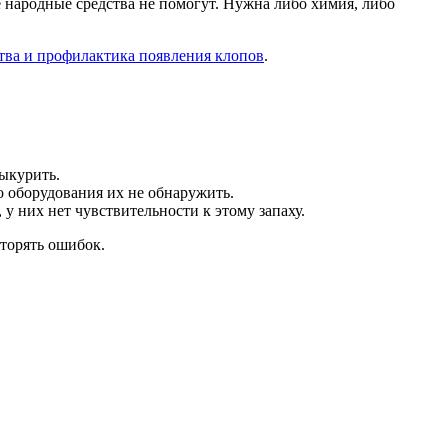
е народные средства не помогут. Нужна либо химия, либо
тва и профилактика появления клопов
.
выкурить.
о оборудования их не обнаружить.
у них нет чувствительности к этому запаху.
вторять ошибок.