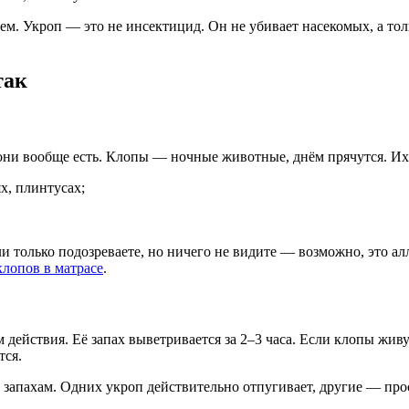
м. Укроп — это не инсектицид. Он не убивает насекомых, а тол
так
 они вообще есть. Клопы — ночные животные, днём прячутся. Их
х, плинтусах;
и только подозреваете, но ничего не видите — возможно, это ал
клопов в матрасе
.
действия. Её запах выветривается за 2–3 часа. Если клопы живу
тся.
 к запахам. Одних укроп действительно отпугивает, другие — про