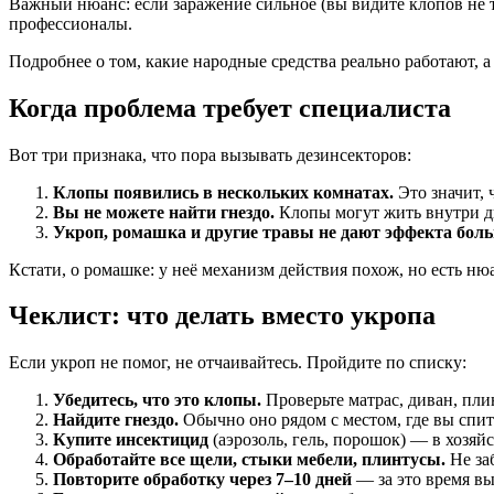
Важный нюанс: если заражение сильное (вы видите клопов не т
профессионалы.
Подробнее о том, какие народные средства реально работают, а
Когда проблема требует специалиста
Вот три признака, что пора вызывать дезинсекторов:
Клопы появились в нескольких комнатах.
Это значит, 
Вы не можете найти гнездо.
Клопы могут жить внутри ди
Укроп, ромашка и другие травы не дают эффекта боль
Кстати, о ромашке: у неё механизм действия похож, но есть н
Чеклист: что делать вместо укропа
Если укроп не помог, не отчаивайтесь. Пройдите по списку:
Убедитесь, что это клопы.
Проверьте матрас, диван, пли
Найдите гнездо.
Обычно оно рядом с местом, где вы спит
Купите инсектицид
(аэрозоль, гель, порошок) — в хозяй
Обработайте все щели, стыки мебели, плинтусы.
Не заб
Повторите обработку через 7–10 дней
— за это время вы