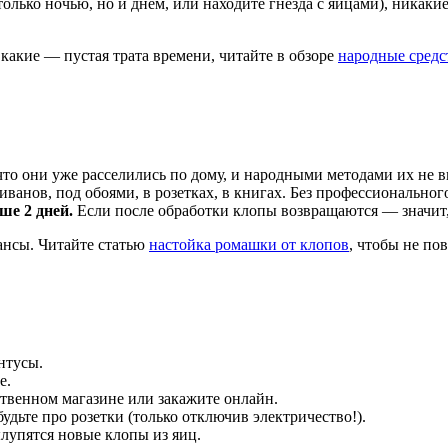
олько ночью, но и днём, или находите гнёзда с яйцами), никаки
 какие — пустая трата времени, читайте в обзоре
народные средс
что они уже расселились по дому, и народными методами их не 
ванов, под обоями, в розетках, в книгах. Без профессиональног
ше 2 дней.
Если после обработки клопы возвращаются — значит, 
юансы. Читайте статью
настойка ромашки от клопов
, чтобы не по
нтусы.
е.
ственном магазине или закажите онлайн.
удьте про розетки (только отключив электричество!).
лупятся новые клопы из яиц.