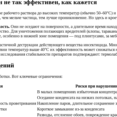
н не так эффективен, как кажется
ве рабочего раствора до высоких температур (обычно 50–60°C) 
, чем мельче частица, тем лучше проникновение. Но здесь и крое
ость.
Они не оседают на поверхности, а длительное время наход
ство. Для уничтожения ползающих вредителей (клопы, тараканы
, особенно в нижней зоне помещения — под плинтусами, за меб
к частичной деструкции действующего вещества инсектицида. М
ствии температур выше 40°C их эффективность может снижаться
 исследования стабильности препаратов подтверждают: термола
щений
аботки. Вот ключевые ограничения:
ия
Риски при нарушени
В малых помещениях избыточная концентра
Оседание конденсата на низких потолках, 
ость проветривания
Накопление паров, длительное сохранение 
етки
Короткое замыкание из-за конденсата
Разводы, отслоение обоев, повреждение кра