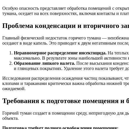
Особую опасность представляет обработка помещений с откр
тумана, оседает на всех поверхностях, включая контакты и пл
Проблема конденсации и вторичного за
Главный физический недостаток горячего тумана — неизбежная 
оседают в виде капель. Это приводит к двум негативным после
Неравномерное распределение инсектицида.
На теплых 
максимально. В результате зоны наибольшей активности 
Образование липкого налета.
После высыхания конденса
и глянцевых покрытиях. Удаление этого налета требует д
Исследования распределения осаждения частиц показывают, что 
клопами и тараканами критически важна обработка нижней тре
ожидаемой.
Требования к подготовке помещения и 
Горячий туман создает в помещении среду, непригодную для д
объекта.
Подготовка требует полного освобождения помещения: