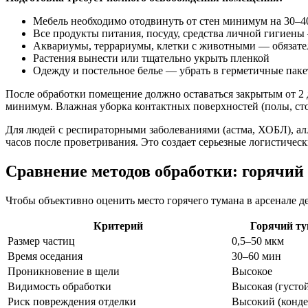
Мебель необходимо отодвинуть от стен минимум на 30–4
Все продукты питания, посуду, средства личной гигиены
Аквариумы, террариумы, клетки с животными — обязате
Растения вынести или тщательно укрыть пленкой
Одежду и постельное белье — убрать в герметичные пак
После обработки помещение должно оставаться закрытым от 2 до
минимум. Влажная уборка контактных поверхностей (полы, ст
Для людей с респираторными заболеваниями (астма, ХОБЛ), ал
часов после проветривания. Это создает серьезные логистиче
Сравнение методов обработки: горячий
Чтобы объективно оценить место горячего тумана в арсенале д
Критерий
Горячий т
Размер частиц
0,5–50 мкм
Время оседания
30–60 мин
Проникновение в щели
Высокое
Видимость обработки
Высокая (густой
Риск повреждения отделки
Высокий (конде