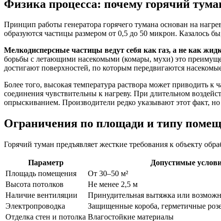
Физика процесса: почему горячий тума
Принцип работы генератора горячего тумана основан на нагре
образуются частицы размером от 0,5 до 50 микрон. Казалось бы
Мелкодисперсные частицы ведут себя как газ, а не как жидк
борьбы с летающими насекомыми (комары, мухи) это преимуще
достигают поверхностей, по которым передвигаются насекомые
Более того, высокая температура раствора может приводить 
соединения чувствительны к нагреву. При длительном воздей
опрыскиванием. Производители редко указывают этот факт, но
Ограничения по площади и типу поме
Горячий туман предъявляет жесткие требования к объекту обр
Параметр
Допустимые услов
Площадь помещения
От 30–50 м²
Высота потолков
Не менее 2,5 м
Наличие вентиляции
Принудительная вытяжка или возможн
Электропроводка
Защищенные короба, герметичные роз
Отделка стен и потолка
Влагостойкие материалы