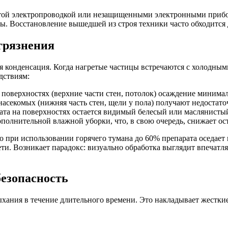
ытой электропроводкой или незащищенными электронными прибо
аты. Восстановление вышедшей из строя техники часто обходится
грязнения
конденсация. Когда нагретые частицы встречаются с холодными 
дствиям:
поверхностях (верхние части стен, потолок) осаждение минимал
насекомых (нижняя часть стен, щели у пола) получают недостато
та на поверхностях остается видимый белесый или маслянистый 
ополнительной влажной уборки, что, в свою очередь, снижает ос
при использовании горячего тумана до 60% препарата оседает на
ти. Возникает парадокс: визуально обработка выглядит впечатл
безопасность
ыхания в течение длительного времени. Это накладывает жестк