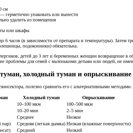
0 см
 — герметично упаковать или вынести
льно удалить из помещения
еты или шкафы
 6 часов (в зависимости от препарата и температуры). Затем тр
олешницы, подоконники) обязательна.
лергиков, детей до 3 лет и беременных женщин возвращение в о
ские проблемы для семей с маленькими детьми или людей, не им
 туман, холодный туман и опрыскивание
езинсектора, полезно сравнить его с альтернативными методами.
уман
Холодный туман
Опрыскивание
10–100 мкм
100–500 мкм
10–20 мин
2–5 мин
Среднее
Низкое
 пар)
Средняя (легкая дымка)
Низкая (влажные поверхности)
нсат)
Средний
Низкий