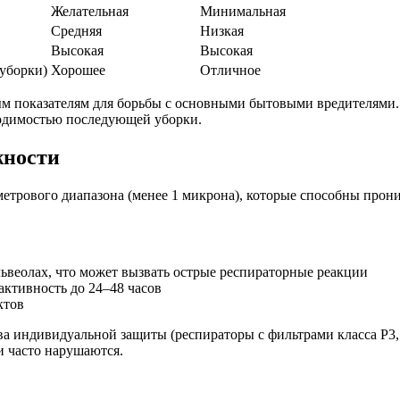
Желательная
Минимальная
Средняя
Низкая
Высокая
Высокая
 уборки)
Хорошее
Отличное
ым показателям для борьбы с основными бытовыми вредителями.
одимостью последующей уборки.
жности
трового диапазона (менее 1 микрона), которые способны проник
ьвеолах, что может вызвать острые респираторные реакции
активность до 24–48 часов
ктов
а индивидуальной защиты (респираторы с фильтрами класса P3,
и часто нарушаются.