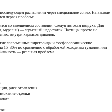
и последующем распылении через специальное сопло. На выходе
тся первая проблема.
ятся во взвешенном состоянии, следуя потокам воздуха. Для
, муравьи) — серьезный недостаток. Частицы просто не
елью, внутри каркасов диванов.
ногие современные пиретроиды и фосфорорганические
 на 15–30% по сравнению с обработкой холодным туманом или
бильность — реальная проблема.
и
ция, риск отравления
намокание отделки
запаха
ски