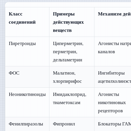
Класс
Примеры
Механизм дей
соединений
действующих
веществ
Пиретроиды
Циперметрин,
Агонисты натр
перметрин,
каналов
дельтаметрин
ФОС
Малатион,
Ингибиторы
хлорпирифос
ацетилхолинэс
Неоникотиноиды
Имидаклоприд,
Агонисты
тиаметоксам
никотиновых
рецепторов
Фенилпиразолы
Фипронил
Блокаторы ГА