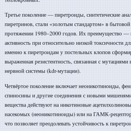
Третье поколение — пиретроиды, синтетические ан
пиретринов, стали «золотым стандартом» в бытовой
протяжении 1980–2000 годов. Их преимущество — 
активность при относительно низкой токсичности дл
именно к пиретроидам у постельных клопов сформи
выраженная резистентность, связанная с мутациями 
нервной системы (kdr-мутации).
Четвёртое поколение включает неоникотиноиды, фе
спиносины и другие соединения с новыми мишенями
вещества действуют на никотиновые ацетилхолинов
насекомых (неоникотиноиды) или на ГАМК-рецепто
что позволяет преодолевать устойчивость к пиретр