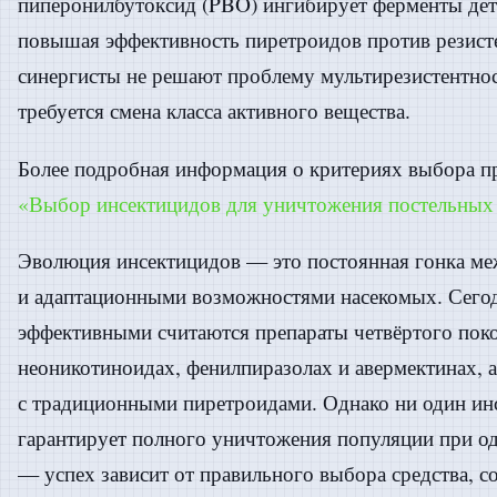
пиперонилбутоксид (PBO) ингибирует ферменты дет
повышая эффективность пиретроидов против резис
синергисты не решают проблему мультирезистентно
требуется смена класса активного вещества.
Более подробная информация о критериях выбора пре
«Выбор инсектицидов для уничтожения постельных
Эволюция инсектицидов — это постоянная гонка ме
и адаптационными возможностями насекомых. Сегод
эффективными считаются препараты четвёртого поко
неоникотиноидах, фенилпиразолах и авермектинах, 
с традиционными пиретроидами. Однако ни один ин
гарантирует полного уничтожения популяции при о
— успех зависит от правильного выбора средства, 