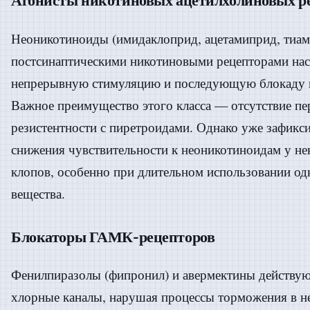
Агонисты никотиновых ацетилхолиновых р
Неоникотиноиды (имидаклоприд, ацетамиприд, тиам
постсинаптическими никотиновыми рецепторами на
непрерывную стимуляцию и последующую блокаду н
Важное преимущество этого класса — отсутствие пе
резистентности с пиретроидами. Однако уже зафикс
снижения чувствительности к неоникотиноидам у н
клопов, особенно при длительном использовании о
вещества.
Блокаторы ГАМК-рецепторов
Фенилпиразолы (фипронил) и авермектины действу
хлорные каналы, нарушая процессы торможения в не