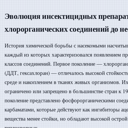
Эволюция инсектицидных препарат
хлорорганических соединений до н
История химической борьбы с насекомыми насчитыва
каждый из которых характеризовался появлением п
классов соединений. Первое поколение — хлорорга
(ДДТ, гексахлоран) — отличалось высокой стойкос
среде и накоплением в тканях живых организмов. И
ограничено или запрещено в большинстве стран к 1
поколение представлено фосфорорганическими сое
карбаматами, которые действуют как ингибиторы ац
вещества менее стойки, но обладают высокой остро
теплокровных.