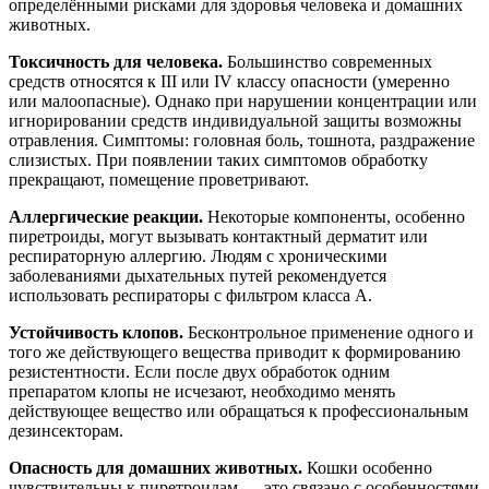
определёнными рисками для здоровья человека и домашних
животных.
Токсичность для человека.
Большинство современных
средств относятся к III или IV классу опасности (умеренно
или малоопасные). Однако при нарушении концентрации или
игнорировании средств индивидуальной защиты возможны
отравления. Симптомы: головная боль, тошнота, раздражение
слизистых. При появлении таких симптомов обработку
прекращают, помещение проветривают.
Аллергические реакции.
Некоторые компоненты, особенно
пиретроиды, могут вызывать контактный дерматит или
респираторную аллергию. Людям с хроническими
заболеваниями дыхательных путей рекомендуется
использовать респираторы с фильтром класса А.
Устойчивость клопов.
Бесконтрольное применение одного и
того же действующего вещества приводит к формированию
резистентности. Если после двух обработок одним
препаратом клопы не исчезают, необходимо менять
действующее вещество или обращаться к профессиональным
дезинсекторам.
Опасность для домашних животных.
Кошки особенно
чувствительны к пиретроидам — это связано с особенностями