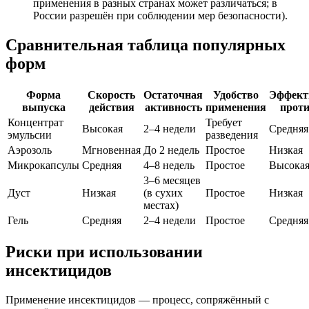
применения в разных странах может различаться; в
России разрешён при соблюдении мер безопасности).
Сравнительная таблица популярных
форм
Форма
Скорость
Остаточная
Удобство
Эффект
выпуска
действия
активность
применения
проти
Концентрат
Требует
Высокая
2–4 недели
Средняя
эмульсии
разведения
Аэрозоль
Мгновенная
До 2 недель
Простое
Низкая
Микрокапсулы
Средняя
4–8 недель
Простое
Высока
3–6 месяцев
Дуст
Низкая
(в сухих
Простое
Низкая
местах)
Гель
Средняя
2–4 недели
Простое
Средняя
Риски при использовании
инсектицидов
Применение инсектицидов — процесс, сопряжённый с