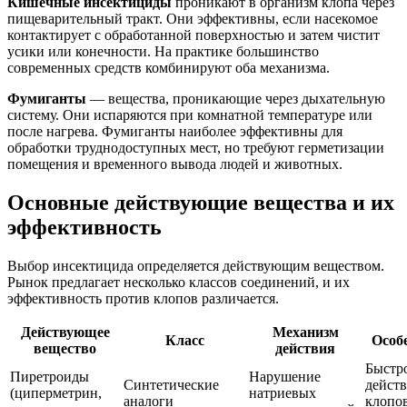
Кишечные инсектициды
проникают в организм клопа через
пищеварительный тракт. Они эффективны, если насекомое
контактирует с обработанной поверхностью и затем чистит
усики или конечности. На практике большинство
современных средств комбинируют оба механизма.
Фумиганты
— вещества, проникающие через дыхательную
систему. Они испаряются при комнатной температуре или
после нагрева. Фумиганты наиболее эффективны для
обработки труднодоступных мест, но требуют герметизации
помещения и временного вывода людей и животных.
Основные действующие вещества и их
эффективность
Выбор инсектицида определяется действующим веществом.
Рынок предлагает несколько классов соединений, и их
эффективность против клопов различается.
Действующее
Механизм
Класс
Особ
вещество
действия
Быстр
Пиретроиды
Нарушение
Синтетические
действ
(циперметрин,
натриевых
аналоги
клопо