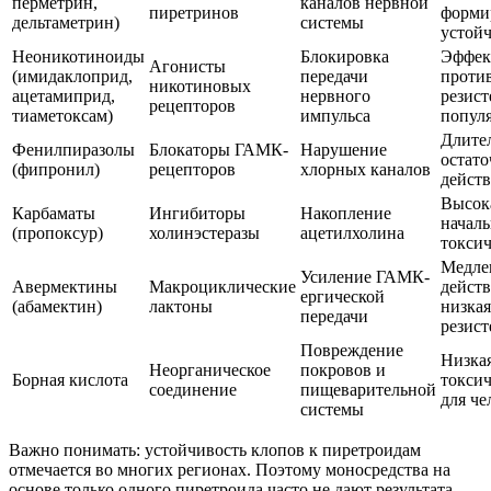
перметрин,
каналов нервной
пиретринов
форми
дельтаметрин)
системы
устой
Неоникотиноиды
Блокировка
Эффек
Агонисты
(имидаклоприд,
передачи
проти
никотиновых
ацетамиприд,
нервного
резис
рецепторов
тиаметоксам)
импульса
попул
Длите
Фенилпиразолы
Блокаторы ГАМК-
Нарушение
остато
(фипронил)
рецепторов
хлорных каналов
дейст
Высок
Карбаматы
Ингибиторы
Накопление
началь
(пропоксур)
холинэстеразы
ацетилхолина
токси
Медле
Усиление ГАМК-
Авермектины
Макроциклические
действ
ергической
(абамектин)
лактоны
низкая
передачи
резист
Повреждение
Низка
Неорганическое
покровов и
Борная кислота
токси
соединение
пищеварительной
для че
системы
Важно понимать: устойчивость клопов к пиретроидам
отмечается во многих регионах. Поэтому моносредства на
основе только одного пиретроида часто не дают результата.