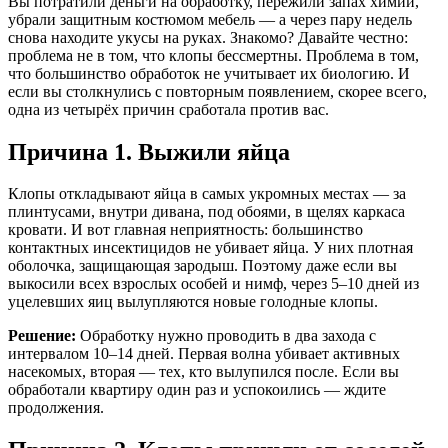
Вы потратили деньги на обработку, пережили запах химии,
убрали защитным костюмом мебель — а через пару недель
снова находите укусы на руках. Знакомо? Давайте честно:
проблема не в том, что клопы бессмертны. Проблема в том,
что большинство обработок не учитывает их биологию. И
если вы столкнулись с повторным появлением, скорее всего,
одна из четырёх причин сработала против вас.
Причина 1. Выжили яйца
Клопы откладывают яйца в самых укромных местах — за
плинтусами, внутри дивана, под обоями, в щелях каркаса
кровати. И вот главная неприятность: большинство
контактных инсектицидов не убивает яйца. У них плотная
оболочка, защищающая зародыш. Поэтому даже если вы
выкосили всех взрослых особей и нимф, через 5–10 дней из
уцелевших яиц вылупляются новые голодные клопы.
Решение:
Обработку нужно проводить в два захода с
интервалом 10–14 дней. Первая волна убивает активных
насекомых, вторая — тех, кто вылупился после. Если вы
обработали квартиру один раз и успокоились — ждите
продолжения.