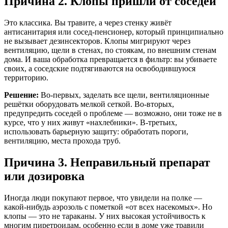
Причина 2. Клопы пришли от соседей
Это классика. Вы травите, а через стенку живёт
антисанитария или сосед-пенсионер, который принципиально
не вызывает дезинсекторов. Клопы мигрируют через
вентиляцию, щели в стенах, по стоякам, по внешним стенам
дома. И ваша обработка превращается в фильтр: вы убиваете
своих, а соседские подтягиваются на освободившуюся
территорию.
Решение:
Во-первых, заделать все щели, вентиляционные
решётки оборудовать мелкой сеткой. Во-вторых,
предупредить соседей о проблеме — возможно, они тоже не в
курсе, что у них живут «нахлебники». В-третьих,
использовать барьерную защиту: обработать пороги,
вентиляцию, места прохода труб.
Причина 3. Неправильный препарат
или дозировка
Иногда люди покупают первое, что увидели на полке —
какой-нибудь аэрозоль с пометкой «от всех насекомых». Но
клопы — это не тараканы. У них высокая устойчивость к
многим пиретроидам, особенно если в доме уже травили