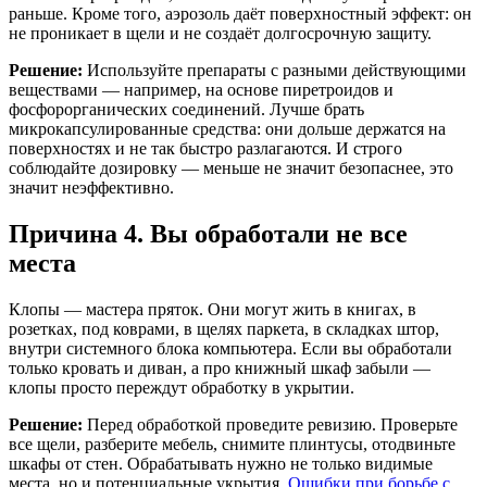
раньше. Кроме того, аэрозоль даёт поверхностный эффект: он
не проникает в щели и не создаёт долгосрочную защиту.
Решение:
Используйте препараты с разными действующими
веществами — например, на основе пиретроидов и
фосфорорганических соединений. Лучше брать
микрокапсулированные средства: они дольше держатся на
поверхностях и не так быстро разлагаются. И строго
соблюдайте дозировку — меньше не значит безопаснее, это
значит неэффективно.
Причина 4. Вы обработали не все
места
Клопы — мастера пряток. Они могут жить в книгах, в
розетках, под коврами, в щелях паркета, в складках штор,
внутри системного блока компьютера. Если вы обработали
только кровать и диван, а про книжный шкаф забыли —
клопы просто переждут обработку в укрытии.
Решение:
Перед обработкой проведите ревизию. Проверьте
все щели, разберите мебель, снимите плинтусы, отодвиньте
шкафы от стен. Обрабатывать нужно не только видимые
места, но и потенциальные укрытия.
Ошибки при борьбе с