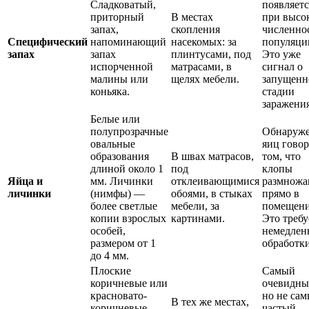
Сладковатый,
появляетс
приторный
В местах
при высо
запах,
скопления
численно
Специфический
напоминающий
насекомых: за
популяци
запах
запах
плинтусами, под
Это уже
испорченной
матрасами, в
сигнал о
малины или
щелях мебели.
запущенн
коньяка.
стадии
заражения
Белые или
полупрозрачные
Обнаруж
овальные
яиц говор
образования
В швах матрасов,
том, что
длиной около 1
под
клопы
Яйца и
мм. Личинки
отклеивающимися
размножа
личинки
(нимфы) —
обоями, в стыках
прямо в
более светлые
мебели, за
помещени
копии взрослых
картинами.
Это требу
особей,
немедлен
размером от 1
обработки
до 4 мм.
Плоские
Самый
коричневые или
очевидны
красновато-
но не са
В тех же местах,
коричневые
частый