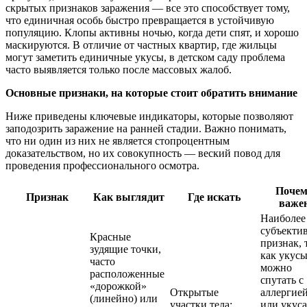
скрытых признаков заражения — все это способствует тому,
что единичная особь быстро превращается в устойчивую
популяцию. Клопы активны ночью, когда дети спят, и хорошо
маскируются. В отличие от частных квартир, где жильцы
могут заметить единичные укусы, в детском саду проблема
часто выявляется только после массовых жалоб.
Основные признаки, на которые стоит обратить внимание
Ниже приведены ключевые индикаторы, которые позволяют
заподозрить заражение на ранней стадии. Важно понимать,
что ни один из них не является стопроцентным
доказательством, но их совокупность — веский повод для
проведения профессионального осмотра.
Почем
Признак
Как выглядит
Где искать
важе
Наиболее
субъекти
Красные
признак, 
зудящие точки,
как укус
часто
можно
расположенные
спутать с
«дорожкой»
Открытые
аллергие
(линейно) или
участки тела:
или укус