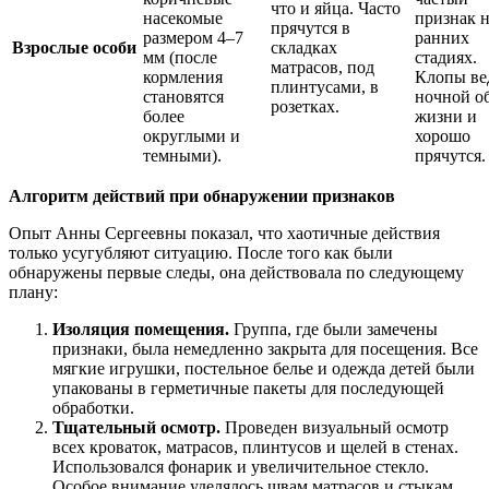
что и яйца. Часто
насекомые
признак 
прячутся в
размером 4–7
ранних
Взрослые особи
складках
мм (после
стадиях.
матрасов, под
кормления
Клопы ве
плинтусами, в
становятся
ночной о
розетках.
более
жизни и
округлыми и
хорошо
темными).
прячутся.
Алгоритм действий при обнаружении признаков
Опыт Анны Сергеевны показал, что хаотичные действия
только усугубляют ситуацию. После того как были
обнаружены первые следы, она действовала по следующему
плану:
Изоляция помещения.
Группа, где были замечены
признаки, была немедленно закрыта для посещения. Все
мягкие игрушки, постельное белье и одежда детей были
упакованы в герметичные пакеты для последующей
обработки.
Тщательный осмотр.
Проведен визуальный осмотр
всех кроваток, матрасов, плинтусов и щелей в стенах.
Использовался фонарик и увеличительное стекло.
Особое внимание уделялось швам матрасов и стыкам