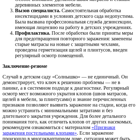
деревянных элементов мебели.
Вызов специалиста.
Самостоятельная обработка
инсектицидами в условиях детского сада недопустима.
Была вызвана профессиональная служба дезинсекции,
имеющая лицензию на работу в детских учреждениях.
Профилактика.
После обработки были приняты меры
для предотвращения повторного заражения: заменены
старые матрасы на новые с защитными чехлами,
проведена герметизация щелей и плинтусов, введен
регулярный осмотр помещений.
Заключение-резюме
Случай в детском саду «Солнышко» — не единичный. Он
демонстрирует, что ключ к решению проблемы — не в
панике, а в системном подходе к диагностике. Регулярный
осмотр мест возможного укрытия клопов (швов матрасов,
щелей в мебели, за плинтусами) и знание перечисленных
признаков позволяют выявить заражение на стадии, когда его
можно устранить с минимальными затратами и без
длительного закрытия учреждения. Для более детального
понимания того, как отличить клопов от других насекомых,
рекомендуем ознакомиться с материалом
«Признаки
заражения постельными клопами»
. Если заражение
произошло в многоквартирном доме, ситуация может быть