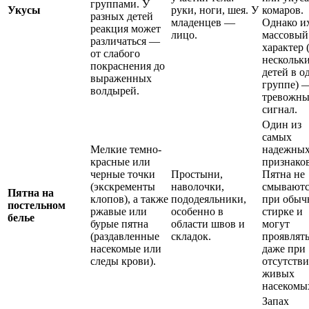
группами. У
Укусы
руки, ноги, шея. У
комаров.
разных детей
младенцев —
Однако и
реакция может
лицо.
массовый
различаться —
характер 
от слабого
нескольк
покраснения до
детей в о
выраженных
группе) 
волдырей.
тревожн
сигнал.
Один из
самых
Мелкие темно-
надежны
красные или
признаков
черные точки
Простыни,
Пятна не
(экскременты
наволочки,
смываютс
Пятна на
клопов), а также
пододеяльники,
при обыч
постельном
ржавые или
особенно в
стирке и
белье
бурые пятна
области швов и
могут
(раздавленные
складок.
проявлять
насекомые или
даже при
следы крови).
отсутств
живых
насекомы
Запах