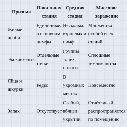
Начальная
Средняя
Массовое
Признак
стадия
стадия
заражение
Единичные,
Несколько
Множество
Живые
в основном
взрослых и
особей всех
особи
нимфы
нимф
стадий
Группы
Отдельные
Сплошные
Экскременты
точек,
точки
тёмные пятна
полосы
В
Яйца и
Редко
укромных
Повсеместно
шкурки
местах
Слабый,
Отчётливый,
Запах
Отсутствует
вблизи
распространяется
укрытий
по помещению