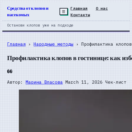
Средства от клопов и
Главная
О нас
☰
насекомых
Контакты
Останови клопов уже на подходе
Главная
›
Народные методы
› Профилактика клопов
Профилактика клопов в гостинице: как из
��
Автор:
Марина Власова
March 11, 2026
Чек-лист