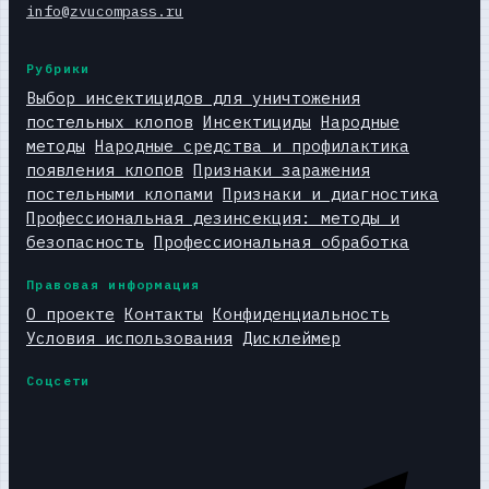
info@zvucompass.ru
Рубрики
Выбор инсектицидов для уничтожения
постельных клопов
Инсектициды
Народные
методы
Народные средства и профилактика
появления клопов
Признаки заражения
постельными клопами
Признаки и диагностика
Профессиональная дезинсекция: методы и
безопасность
Профессиональная обработка
Правовая информация
О проекте
Контакты
Конфиденциальность
Условия использования
Дисклеймер
Соцсети