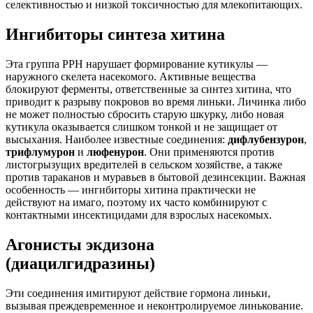
селективностью и низкой токсичностью для млекопитающих.
Ингибиторы синтеза хитина
Эта группа РРН нарушает формирование кутикулы —
наружного скелета насекомого. Активные вещества
блокируют ферменты, ответственные за синтез хитина, что
приводит к разрыву покровов во время линьки. Личинка либо
не может полностью сбросить старую шкурку, либо новая
кутикула оказывается слишком тонкой и не защищает от
высыхания. Наиболее известные соединения:
дифлубензурон
,
трифлумурон
и
люфенурон
. Они применяются против
листогрызущих вредителей в сельском хозяйстве, а также
против тараканов и муравьев в бытовой дезинсекции. Важная
особенность — ингибиторы хитина практически не
действуют на имаго, поэтому их часто комбинируют с
контактными инсектицидами для взрослых насекомых.
Агонисты экдизона
(диацилгидразины)
Эти соединения имитируют действие гормона линьки,
вызывая преждевременное и неконтролируемое линькование.