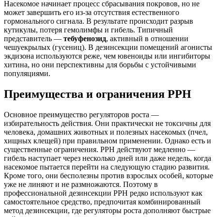
Насекомое начинает процесс сбрасывания покровов, но не
может завершить его из-за отсутствия естественного
гормонального сигнала. В результате происходит разрыв
кутикулы, потеря гемолимфы и гибель. Типичный
представитель —
тебуфенозид
, активный в отношении
чешуекрылых (гусениц). В дезинсекции помещений агонисты
экдизона используются реже, чем ювеноиды или ингибиторы
хитина, но они перспективны для борьбы с устойчивыми
популяциями.
Преимущества и ограничения РРН
Основное преимущество регуляторов роста —
избирательность действия. Они практически не токсичны для
человека, домашних животных и полезных насекомых (пчел,
хищных клещей) при правильном применении. Однако есть и
существенные ограничения. РРН действуют медленно —
гибель наступает через несколько дней или даже недель, когда
насекомое пытается перейти на следующую стадию развития.
Кроме того, они бесполезны против взрослых особей, которые
уже не линяют и не размножаются. Поэтому в
профессиональной дезинсекции РРН редко используют как
самостоятельное средство, предпочитая комбинированный
метод дезинсекции, где регуляторы роста дополняют быстрые