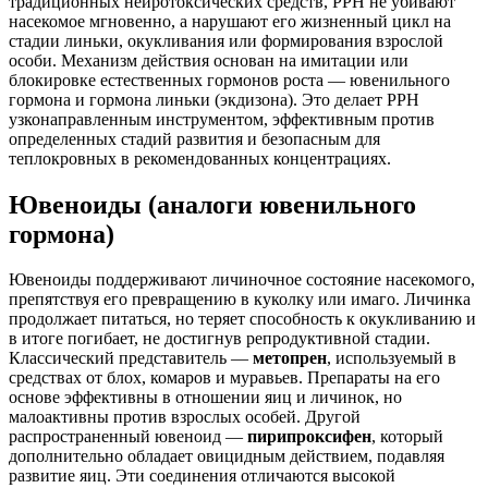
традиционных нейротоксических средств, РРН не убивают
насекомое мгновенно, а нарушают его жизненный цикл на
стадии линьки, окукливания или формирования взрослой
особи. Механизм действия основан на имитации или
блокировке естественных гормонов роста — ювенильного
гормона и гормона линьки (экдизона). Это делает РРН
узконаправленным инструментом, эффективным против
определенных стадий развития и безопасным для
теплокровных в рекомендованных концентрациях.
Ювеноиды (аналоги ювенильного
гормона)
Ювеноиды поддерживают личиночное состояние насекомого,
препятствуя его превращению в куколку или имаго. Личинка
продолжает питаться, но теряет способность к окукливанию и
в итоге погибает, не достигнув репродуктивной стадии.
Классический представитель —
метопрен
, используемый в
средствах от блох, комаров и муравьев. Препараты на его
основе эффективны в отношении яиц и личинок, но
малоактивны против взрослых особей. Другой
распространенный ювеноид —
пирипроксифен
, который
дополнительно обладает овицидным действием, подавляя
развитие яиц. Эти соединения отличаются высокой