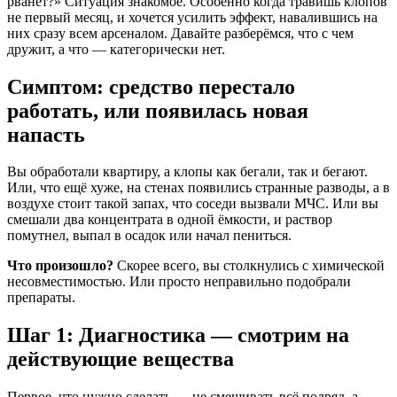
рванёт?» Ситуация знакомое. Особенно когда травишь клопов
не первый месяц, и хочется усилить эффект, навалившись на
них сразу всем арсеналом. Давайте разберёмся, что с чем
дружит, а что — категорически нет.
Симптом: средство перестало
работать, или появилась новая
напасть
Вы обработали квартиру, а клопы как бегали, так и бегают.
Или, что ещё хуже, на стенах появились странные разводы, а в
воздухе стоит такой запах, что соседи вызвали МЧС. Или вы
смешали два концентрата в одной ёмкости, и раствор
помутнел, выпал в осадок или начал пениться.
Что произошло?
Скорее всего, вы столкнулись с химической
несовместимостью. Или просто неправильно подобрали
препараты.
Шаг 1: Диагностика — смотрим на
действующие вещества
Первое, что нужно сделать — не смешивать всё подряд, а