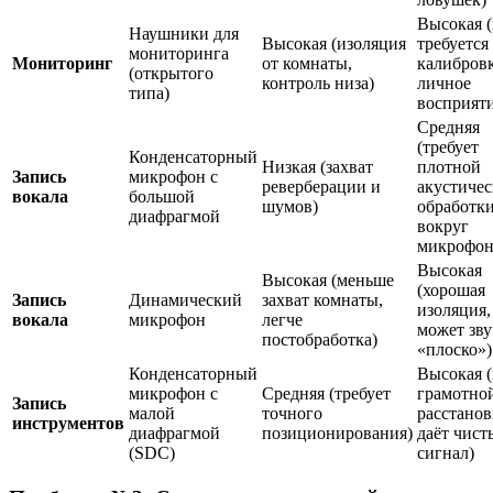
Высокая 
Наушники для
Высокая (изоляция
требуется
мониторинга
Мониторинг
от комнаты,
калибров
(открытого
контроль низа)
личное
типа)
восприяти
Средняя
(требует
Конденсаторный
Низкая (захват
плотной
Запись
микрофон с
реверберации и
акустичес
вокала
большой
шумов)
обработк
диафрагмой
вокруг
микрофон
Высокая
Высокая (меньше
(хорошая
Запись
Динамический
захват комнаты,
изоляция,
вокала
микрофон
легче
может зву
постобработка)
«плоско»)
Конденсаторный
Высокая 
микрофон с
Средняя (требует
грамотно
Запись
малой
точного
расстанов
инструментов
диафрагмой
позиционирования)
даёт чист
(SDC)
сигнал)