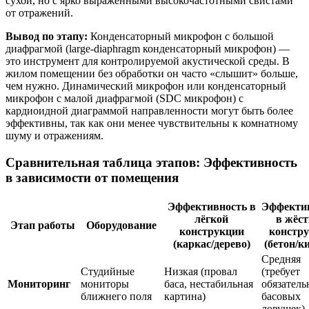
сухой, но с ярко выраженными высокочастотными свистами
от отражений.
Вывод по этапу:
Конденсаторный микрофон с большой
диафрагмой (large-diaphragm конденсаторный микрофон) —
это инструмент для контролируемой акустической среды. В
жилом помещении без обработки он часто «слышит» больше,
чем нужно. Динамический микрофон или конденсаторный
микрофон с малой диафрагмой (SDC микрофон) с
кардиоидной диаграммой направленности могут быть более
эффективны, так как они менее чувствительны к комнатному
шуму и отражениям.
Сравнительная таблица этапов: Эффективность
в зависимости от помещения
Эффективность в
Эффекти
лёгкой
в жёс
Этап работы
Оборудование
конструкции
констр
(каркас/дерево)
(бетон/к
Средняя
Студийные
Низкая (провал
(требует
Мониторинг
мониторы
баса, нестабильная
обязател
ближнего поля
картина)
басовых
ловушек)