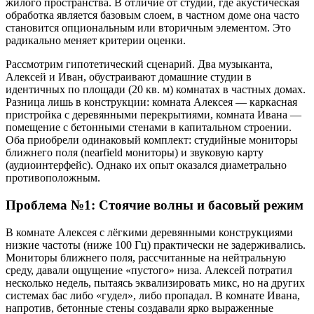
жилого пространства. В отличие от студий, где акустическая
обработка является базовым слоем, в частном доме она часто
становится опциональным или вторичным элементом. Это
радикально меняет критерии оценки.
Рассмотрим гипотетический сценарий. Два музыканта,
Алексей и Иван, обустраивают домашние студии в
идентичных по площади (20 кв. м) комнатах в частных домах.
Разница лишь в конструкции: комната Алексея — каркасная
пристройка с деревянными перекрытиями, комната Ивана —
помещение с бетонными стенами в капитальном строении.
Оба приобрели одинаковый комплект: студийные мониторы
ближнего поля (nearfield мониторы) и звуковую карту
(аудиоинтерфейс). Однако их опыт оказался диаметрально
противоположным.
Проблема №1: Стоячие волны и басовый режим
В комнате Алексея с лёгкими деревянными конструкциями
низкие частоты (ниже 100 Гц) практически не задерживались.
Мониторы ближнего поля, рассчитанные на нейтральную
среду, давали ощущение «пустого» низа. Алексей потратил
несколько недель, пытаясь эквализировать микс, но на других
системах бас либо «гудел», либо пропадал. В комнате Ивана,
напротив, бетонные стены создавали ярко выраженные