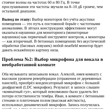
стоячие волны на частотах 60 и 80 Гц. В точке
прослушивания эти частоты звучали на 8–10 дБ громче, чем
остальной диапазон.
Вывод по этапу:
Выбор мониторов без учёта акустики
помещения — это путь к постоянной борьбе с частотными
аномалиями. В лёгких конструкциях эффективнее могут
оказаться наушники для мониторинга (мониторные
наушники) как первичный инструмент контроля, а мониторы
— как вторичный. В бетонных помещениях без акустической
обработки (басовых ловушек) любой nearfield монитор будет
давать искажённую картину низа.
Проблема №2: Выбор микрофона для вокала в
необработанной комнате
Оба музыканта записывали вокал. Алексей, имея комнату с
высоким уровнем реверберации (отражения от деревянных
панелей), приобрёл конденсаторный микрофон с большой
диафрагмой (LDC микрофон). Результат: в записи слышен
«комнатный гул», который невозможно было удалить без
потери естественности тембра. Иван, в комнате с бетонными
стенами и плиточным полом (высокая жёсткость),
использовал динамический микрофон. Запись получилась