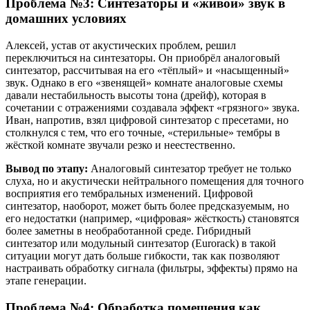
Проблема №3: Синтезаторы и «живой» звук в
домашних условиях
Алексей, устав от акустических проблем, решил
переключиться на синтезаторы. Он приобрёл аналоговый
синтезатор, рассчитывая на его «тёплый» и «насыщенный»
звук. Однако в его «звенящей» комнате аналоговые схемы
давали нестабильность высоты тона (дрейф), которая в
сочетании с отражениями создавала эффект «грязного» звука.
Иван, напротив, взял цифровой синтезатор с пресетами, но
столкнулся с тем, что его точные, «стерильные» тембры в
жёсткой комнате звучали резко и неестественно.
Вывод по этапу:
Аналоговый синтезатор требует не только
слуха, но и акустически нейтрального помещения для точного
восприятия его тембральных изменений. Цифровой
синтезатор, наоборот, может быть более предсказуемым, но
его недостатки (например, «цифровая» жёсткость) становятся
более заметны в необработанной среде. Гибридный
синтезатор или модульный синтезатор (Eurorack) в такой
ситуации могут дать больше гибкости, так как позволяют
настраивать обработку сигнала (фильтры, эффекты) прямо на
этапе генерации.
Проблема №4: Обработка помещения как