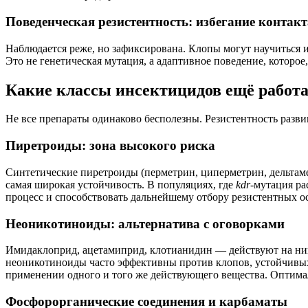
Поведенческая резистентность: избегание контакт
Наблюдается реже, но зафиксирована. Клопы могут научиться 
Это не генетическая мутация, а адаптивное поведение, которо
Какие классы инсектицидов ещё работ
Не все препараты одинаково бесполезны. Резистентность разви
Пиретроиды: зона высокого риска
Синтетические пиретроиды (перметрин, циперметрин, дельтам
самая широкая устойчивость. В популяциях, где
kdr
-мутация ра
процесс и способствовать дальнейшему отбору резистентных о
Неоникотиноиды: альтернатива с оговорками
Имидаклоприд, ацетамиприд, клотианидин — действуют на ник
неоникотиноиды часто эффективны против клопов, устойчивых
применении одного и того же действующего вещества. Оптим
Фосфорорганические соединения и карбаматы