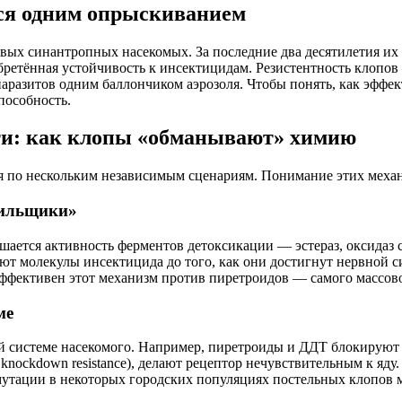
тся одним опрыскиванием
вых синантропных насекомых. За последние два десятилетия их 
бретённая устойчивость к инсектицидам. Резистентность клопо
 паразитов одним баллончиком аэрозоля. Чтобы понять, как эффе
пособность.
и: как клопы «обманывают» химию
ся по нескольким независимым сценариям. Понимание этих меха
тильщики»
ается активность ферментов детоксикации — эстераз, оксидаз 
ют молекулы инсектицида до того, как они достигнут нервной с
эффективен этот механизм против пиретроидов — самого массово
ме
 системе насекомого. Например, пиретроиды и ДДТ блокируют 
knockdown resistance), делают рецептор нечувствительным к яду
мутации в некоторых городских популяциях постельных клопов 