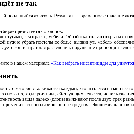
идёт не так
вый попавшийся аэрозоль. Результат — временное снижение актив
 отбирает резистентных клопов.
плинтусами, в матрасах, мебели. Обработка только открытых пове
кой нужно убрать постельное бельё, выдвинуть мебель, обеспеч
льзуете концентрат для разведения, нарушение пропорций ведёт 
тайте в нашем материале
«Как выбрать инсектициды для уничто
инять
сть, с которой сталкивается каждый, кто пытается избавиться 
лексного подхода: ротации действующих веществ, использовани
стентность зашла далеко (клопы выживают после двух-трёх разн
и применить специализированные средства. Экономия на правил