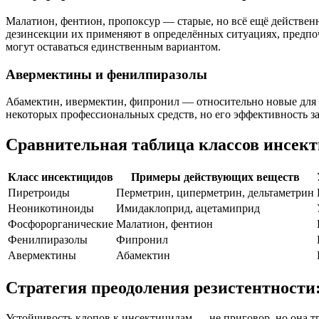
Малатион, фентион, пропоксур — старые, но всё ещё действенн
дезинсекции их применяют в определённых ситуациях, предпо
могут оставаться единственным вариантом.
Авермектины и фенилпиразолы
Абамектин, ивермектин, фипронил — относительно новые для б
некоторых профессиональных средств, но его эффективность з
Сравнительная таблица классов инсект
Класс инсектицидов
Примеры действующих веществ
Пиретроиды
Перметрин, циперметрин, дельтаметрин
Неоникотиноиды
Имидаклоприд, ацетамиприд
Фосфорорганические
Малатион, фентион
Фенилпиразолы
Фипронил
Авермектины
Абамектин
Стратегия преодоления резистентности:
Устойчивость клопов к инсектицидам — не приговор, но она т