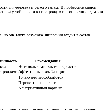
сти для человека и резкого запаха. В профессиональной
твенной устойчивости к пиретроидам и неоникотиноидам они
е, но она также возможна. Фипронил входит в состав
ойчивость
Рекомендация
асса
Не использовать как моносредство
етроидами
Эффективны в комбинации
Только для профобработок
Перспективный класс
Альтернативный вариант
е принципы, которые помогут повысить шансы на успех.