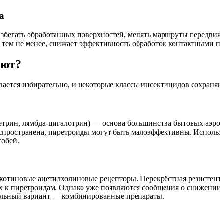
а
избегать обработанных поверхностей, менять маршруты передви
е, тем не менее, снижает эффективность обработок контактными 
ают?
вается избирательно, и некоторые классы инсектицидов сохраня
етрин, лямбда-цигалотрин) — основа большинства бытовых аэро
спространена, пиретроиды могут быть малоэффективны. Использо
собей.
отиновые ацетилхолиновые рецепторы. Перекрёстная резистент
 к пиретроидам. Однако уже появляются сообщения о снижении 
альный вариант — комбинированные препараты.