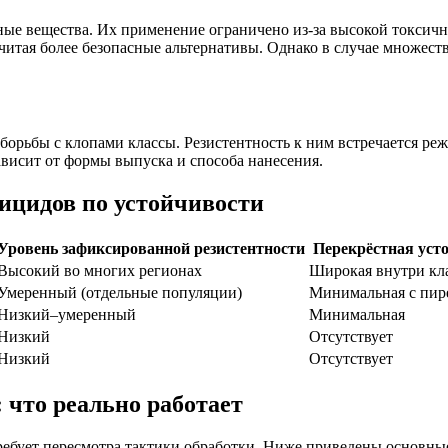
ые вещества. Их применение ограничено из-за высокой токсично
читая более безопасные альтернативы. Однако в случае множес
орьбы с клопами классы. Резистентность к ним встречается реж
ависит от формы выпуска и способа нанесения.
ицидов по устойчивости
Уровень зафиксированной резистентности
Перекрёстная уст
Высокий во многих регионах
Широкая внутри кл
Умеренный (отдельные популяции)
Минимальная с пир
Низкий–умеренный
Минимальная
Низкий
Отсутствует
Низкий
Отсутствует
 что реально работает
ребует пересмотра тактики обработки. Ниже приведены основны