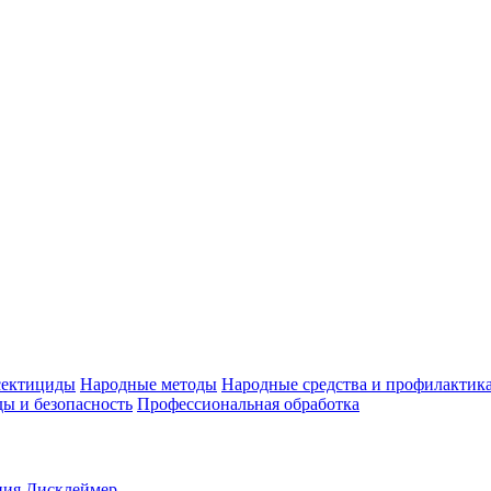
ектициды
Народные методы
Народные средства и профилактик
ы и безопасность
Профессиональная обработка
ния
Дисклеймер