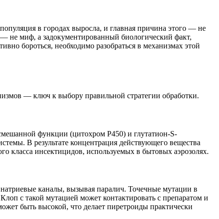
популяция в городах выросла, и главная причина этого — не
в — не миф, а задокументированный биологический факт,
ктивно бороться, необходимо разобраться в механизмах этой
низмов — ключ к выбору правильной стратегии обработки.
смешанной функции (цитохром P450) и глутатион-S-
истемы. В результате концентрация действующего вещества
го класса инсектицидов, используемых в бытовых аэрозолях.
натриевые каналы, вызывая паралич. Точечные мутации в
. Клоп с такой мутацией может контактировать с препаратом и
может быть высокой, что делает пиретроиды практически