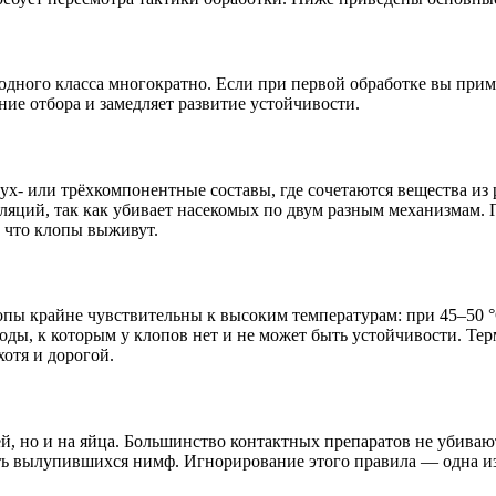
 одного класса многократно. Если при первой обработке вы при
ние отбора и замедляет развитие устойчивости.
х- или трёхкомпонентные составы, где сочетаются вещества из 
ляций, так как убивает насекомых по двум разным механизмам. 
 что клопы выживут.
ы крайне чувствительны к высоким температурам: при 45–50 °C
етоды, к которым у клопов нет и не может быть устойчивости.
отя и дорогой.
й, но и на яйца. Большинство контактных препаратов не убива
ить вылупившихся нимф. Игнорирование этого правила — одна и