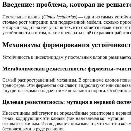
Введение: проблема, которая не решае
Постельные клопы (
Cimex lectularius
) — одни из самых устойчи
столько рост миграции или подержанной мебели, сколько прио
который сводит на нет усилия тех, кто пытается избавиться от
устойчивости и в том, какие препараты ещё сохраняют работос
Механизмы формирования устойчивост
Устойчивость к инсектицидам у постельных клопов развивает
Метаболическая резистентность: ферменты-«чис
Самый распространённый механизм. В организме клопов повыш
трансфераз. Эти ферменты окисляют, гидролизуют или связыва
внутри насекомого падает ниже летального порога. Особенно 
Целевая резистентность: мутация в нервной систе
Инсектициды действуют на определённые рецепторы в нервной
генах, кодирующих эти каналы (так называемая
kdr
-мутация — 
оставаться живым. Исследования показывают, что частота
kdr
-
бесполезными в ряде регионов.