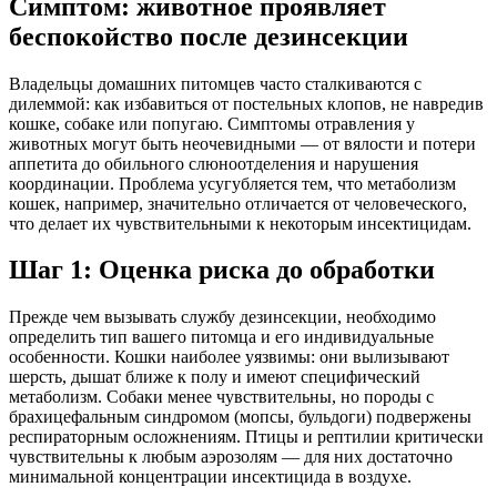
Симптом: животное проявляет
беспокойство после дезинсекции
Владельцы домашних питомцев часто сталкиваются с
дилеммой: как избавиться от постельных клопов, не навредив
кошке, собаке или попугаю. Симптомы отравления у
животных могут быть неочевидными — от вялости и потери
аппетита до обильного слюноотделения и нарушения
координации. Проблема усугубляется тем, что метаболизм
кошек, например, значительно отличается от человеческого,
что делает их чувствительными к некоторым инсектицидам.
Шаг 1: Оценка риска до обработки
Прежде чем вызывать службу дезинсекции, необходимо
определить тип вашего питомца и его индивидуальные
особенности. Кошки наиболее уязвимы: они вылизывают
шерсть, дышат ближе к полу и имеют специфический
метаболизм. Собаки менее чувствительны, но породы с
брахицефальным синдромом (мопсы, бульдоги) подвержены
респираторным осложнениям. Птицы и рептилии критически
чувствительны к любым аэрозолям — для них достаточно
минимальной концентрации инсектицида в воздухе.