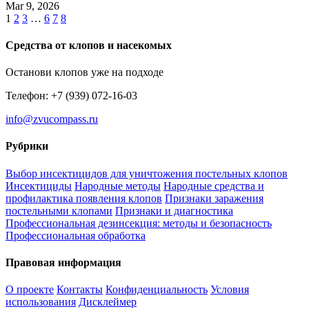
Mar 9, 2026
1
2
3
…
6
7
8
Средства от клопов и насекомых
Останови клопов уже на подходе
Телефон: +7 (939) 072-16-03
info@zvucompass.ru
Рубрики
Выбор инсектицидов для уничтожения постельных клопов
Инсектициды
Народные методы
Народные средства и
профилактика появления клопов
Признаки заражения
постельными клопами
Признаки и диагностика
Профессиональная дезинсекция: методы и безопасность
Профессиональная обработка
Правовая информация
О проекте
Контакты
Конфиденциальность
Условия
использования
Дисклеймер