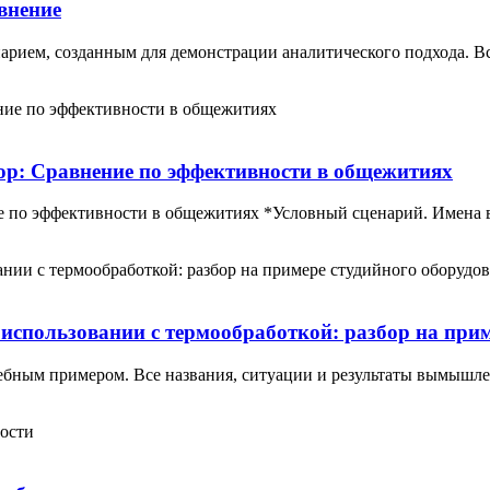
внение
арием, созданным для демонстрации аналитического подхода. В
ор: Сравнение по эффективности в общежитиях
е по эффективности в общежитиях *Условный сценарий. Имена
 использовании с термообработкой: разбор на при
ебным примером. Все названия, ситуации и результаты вымыш