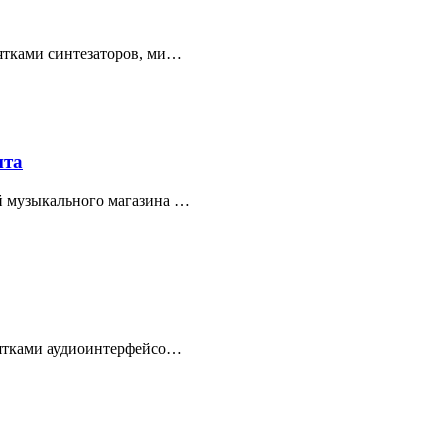
ятками синтезаторов, ми…
нта
й музыкального магазина …
сятками аудиоинтерфейсо…