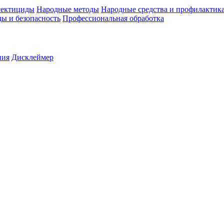
ектициды
Народные методы
Народные средства и профилактик
ы и безопасность
Профессиональная обработка
ния
Дисклеймер