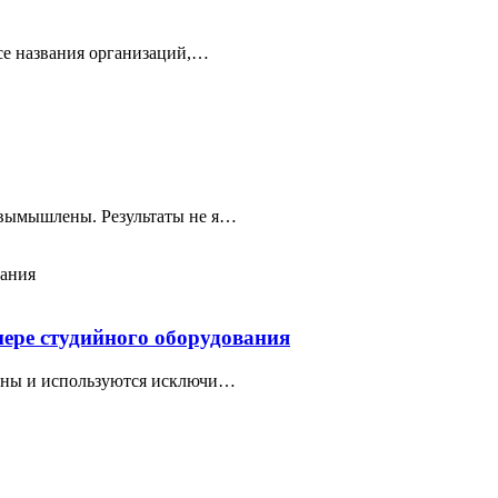
се названия организаций,…
 вымышлены. Результаты не я…
мере студийного оборудования
лены и используются исключи…