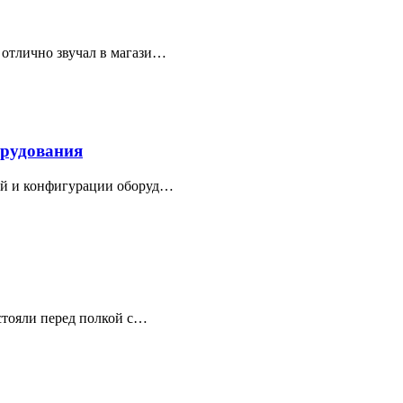
 отлично звучал в магази…
орудования
лей и конфигурации оборуд…
стояли перед полкой с…