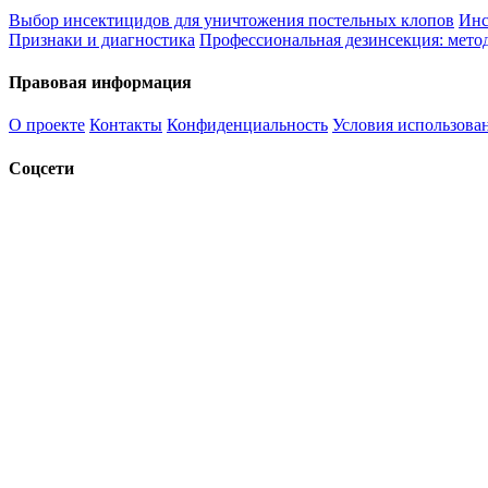
Выбор инсектицидов для уничтожения постельных клопов
Инс
Признаки и диагностика
Профессиональная дезинсекция: метод
Правовая информация
О проекте
Контакты
Конфиденциальность
Условия использова
Соцсети