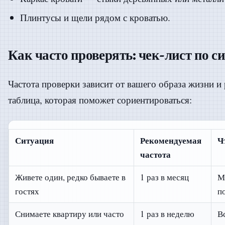
Плинтусы и щели рядом с кроватью.
Как часто проверять: чек-лист по 
Частота проверки зависит от вашего образа жизни и 
таблица, которая поможет сориентироваться:
Ситуация
Рекомендуемая
Ч
частота
Живете один, редко бываете в
1 раз в месяц
М
гостях
п
Снимаете квартиру или часто
1 раз в неделю
В