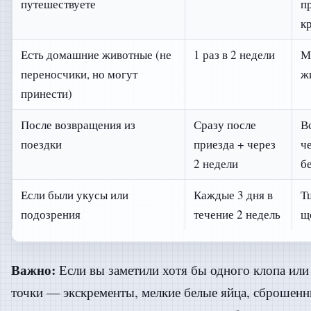
путешествуете
п
к
Есть домашние животные (не
1 раз в 2 недели
М
переносчики, но могут
ж
принести)
После возвращения из
Сразу после
В
поездки
приезда + через
ч
2 недели
б
Если были укусы или
Каждые 3 дня в
Т
подозрения
течение 2 недель
щ
Важно:
Если вы заметили хотя бы одного клопа или
точки — экскременты, мелкие белые яйца, сброшенн