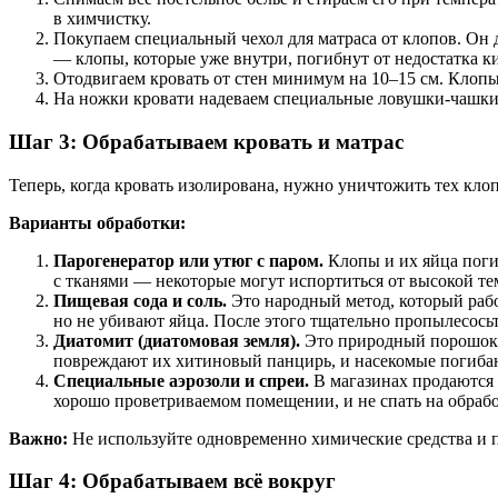
в химчистку.
Покупаем специальный чехол для матраса от клопов. Он д
— клопы, которые уже внутри, погибнут от недостатка ки
Отодвигаем кровать от стен минимум на 10–15 см. Клопы
На ножки кровати надеваем специальные ловушки-чашки и
Шаг 3: Обрабатываем кровать и матрас
Теперь, когда кровать изолирована, нужно уничтожить тех клоп
Варианты обработки:
Парогенератор или утюг с паром.
Клопы и их яйца поги
с тканями — некоторые могут испортиться от высокой те
Пищевая сода и соль.
Это народный метод, который работ
но не убивают яйца. После этого тщательно пропылесосьт
Диатомит (диатомовая земля).
Это природный порошок и
повреждают их хитиновый панцирь, и насекомые погибаю
Специальные аэрозоли и спреи.
В магазинах продаются 
хорошо проветриваемом помещении, и не спать на обраб
Важно:
Не используйте одновременно химические средства и п
Шаг 4: Обрабатываем всё вокруг