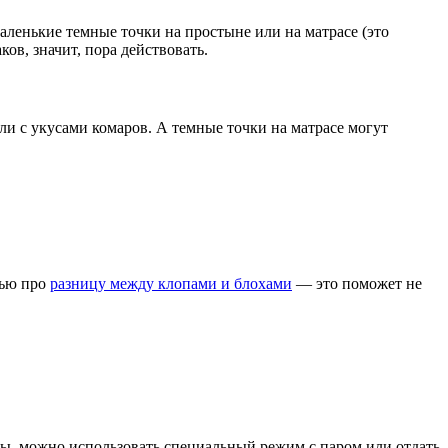
ленькие темные точки на простыне или на матрасе (это
ов, значит, пора действовать.
ли с укусами комаров. А темные точки на матрасе могут
тью про
разницу между клопами и блохами
— это поможет не
уры, можно использовать специальный режим с паром или отдать