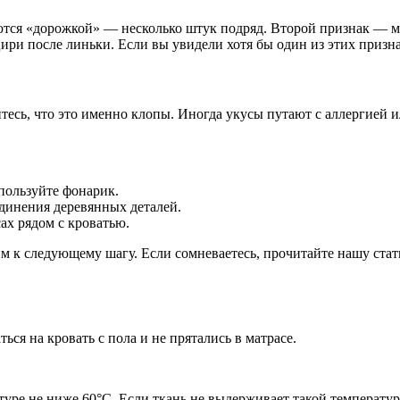
ются «дорожкой» — несколько штук подряд. Второй признак — ма
и после линьки. Если вы увидели хотя бы один из этих признак
тесь, что это именно клопы. Иногда укусы путают с аллергией и
пользуйте фонарик.
единения деревянных деталей.
ах рядом с кроватью.
 к следующему шагу. Если сомневаетесь, прочитайте нашу ста
ся на кровать с пола и не прятались в матрасе.
атуре не ниже 60°C. Если ткань не выдерживает такой температ