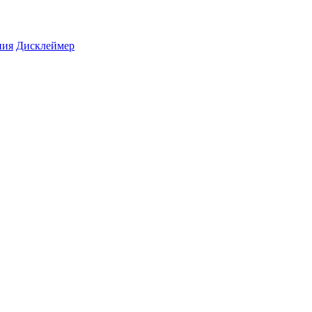
ния
Дисклеймер