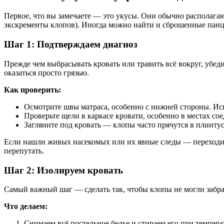
Первое, что вы замечаете — это укусы. Они обычно располага
экскременты клопов). Иногда можно найти и сброшенные панцир
Шаг 1: Подтверждаем диагноз
Прежде чем выбрасывать кровать или травить всё вокруг, убеди
оказаться просто грязью.
Как проверить:
Осмотрите швы матраса, особенно с нижней стороны. Ис
Проверьте щели в каркасе кровати, особенно в местах со
Загляните под кровать — клопы часто прячутся в плинтус
Если нашли живых насекомых или их явные следы — переходим
перепутать.
Шаг 2: Изолируем кровать
Самый важный шаг — сделать так, чтобы клопы не могли забрать
Что делаем:
Снимаем всё постельное белье и стираем его при темпер