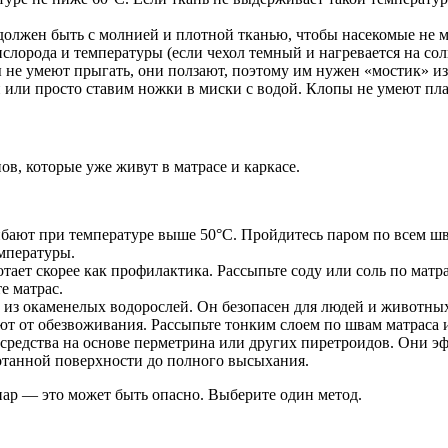
олжен быть с молнией и плотной тканью, чтобы насекомые не мог
слорода и температуры (если чехол темный и нагревается на сол
 не умеют прыгать, они ползают, поэтому им нужен «мостик» из
ли просто ставим ножки в миски с водой. Клопы не умеют плав
ов, которые уже живут в матрасе и каркасе.
бают при температуре выше 50°C. Пройдитесь паром по всем шва
мпературы.
ает скорее как профилактика. Рассыпьте соду или соль по матра
е матрас.
з окаменелых водорослей. Он безопасен для людей и животных 
т от обезвоживания. Рассыпьте тонким слоем по швам матраса и
средства на основе перметрина или других пиретроидов. Они э
отанной поверхности до полного высыхания.
ар — это может быть опасно. Выберите один метод.