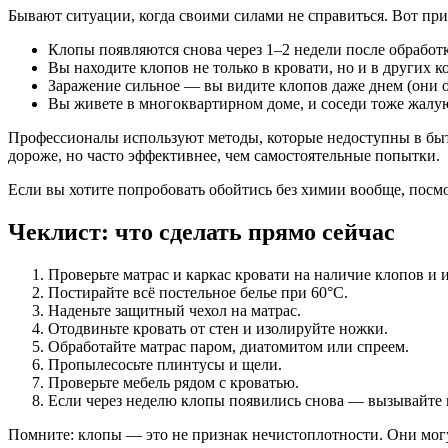
Бывают ситуации, когда своими силами не справиться. Вот при
Клопы появляются снова через 1–2 недели после обработ
Вы находите клопов не только в кровати, но и в других к
Заражение сильное — вы видите клопов даже днем (они 
Вы живете в многоквартирном доме, и соседи тоже жалую
Профессионалы используют методы, которые недоступны в быт
дороже, но часто эффективнее, чем самостоятельные попытки.
Если вы хотите попробовать обойтись без химии вообще, посм
Чеклист: что сделать прямо сейчас
Проверьте матрас и каркас кровати на наличие клопов и и
Постирайте всё постельное белье при 60°C.
Наденьте защитный чехол на матрас.
Отодвиньте кровать от стен и изолируйте ножки.
Обработайте матрас паром, диатомитом или спреем.
Пропылесосьте плинтусы и щели.
Проверьте мебель рядом с кроватью.
Если через неделю клопы появились снова — вызывайте 
Помните: клопы — это не признак нечистоплотности. Они могут