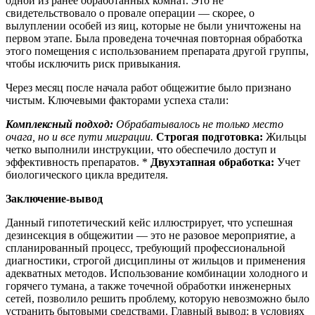
одной из ранее обработанных комнат. Это не
свидетельствовало о провале операции — скорее, о
вылуплении особей из яиц, которые не были уничтожены на
первом этапе. Была проведена точечная повторная обработка
этого помещения с использованием препарата другой группы,
чтобы исключить риск привыкания.
Через месяц после начала работ общежитие было признано
чистым. Ключевыми факторами успеха стали:
Комплексный подход:
Обрабатывалось не только место
очага, но и все пути миграции.
Строгая подготовка:
Жильцы
четко выполнили инструкции, что обеспечило доступ и
эффективность препаратов. *
Двухэтапная обработка:
Учет
биологического цикла вредителя.
Заключение-вывод
Данный гипотетический кейс иллюстрирует, что успешная
дезинсекция в общежитии — это не разовое мероприятие, а
спланированный процесс, требующий профессиональной
диагностики, строгой дисциплины от жильцов и применения
адекватных методов. Использование комбинации холодного и
горячего тумана, а также точечной обработки инженерных
сетей, позволило решить проблему, которую невозможно было
устранить бытовыми средствами. Главный вывод: в условиях