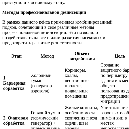
приступили к основному этапу.
Методы профессиональной дезинсекции
В рамках данного кейса применялся комбинированный
подход, сочетающий в себе различные методы
профессиональной дезинсекции. Это позволило
воздействовать на все стадии развития насекомых и
предотвратить развитие резистентности.
Объект
Этап
Метод
Цель
воздействия
Создание
Коридоры,
защитного бар
Холодный
холлы,
по периметру
1.
туман
лестничные
здания и в ме
Барьерная
(генератор
пролеты,
общего
обработка
аэрозоля)
подвальные
пользования д
помещения
предотвращен
миграции
Жилые комнаты,
Уничтожение
Горячий туман
особенно места
взрослых особ
2. Очаговая
(термический
скопления гнезд
нимф и яиц в
обработка
генератор) +
(щели, швы
местах
опрыскивание
мебели,
непосредстве