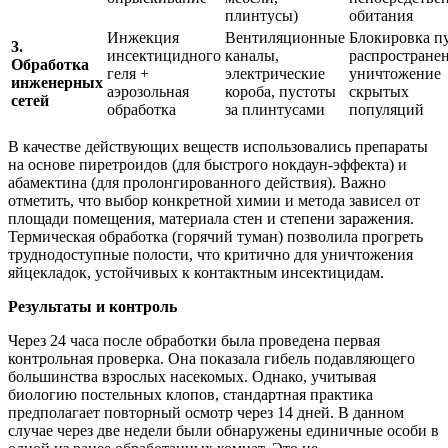
плинтусы)
обитания
Инжекция
Вентиляционные
Блокировка п
3.
инсектицидного
каналы,
распростране
Обработка
геля +
электрические
уничтожение
инженерных
аэрозольная
короба, пустоты
скрытых
сетей
обработка
за плинтусами
популяций
В качестве действующих веществ использовались препараты
на основе пиретроидов (для быстрого нокдаун-эффекта) и
абамектина (для пролонгированного действия). Важно
отметить, что выбор конкретной химии и метода зависел от
площади помещения, материала стен и степени заражения.
Термическая обработка (горячий туман) позволила прогреть
труднодоступные полости, что критично для уничтожения
яйцекладок, устойчивых к контактным инсектицидам.
Результаты и контроль
Через 24 часа после обработки была проведена первая
контрольная проверка. Она показала гибель подавляющего
большинства взрослых насекомых. Однако, учитывая
биологию постельных клопов, стандартная практика
предполагает повторный осмотр через 14 дней. В данном
случае через две недели были обнаружены единичные особи в