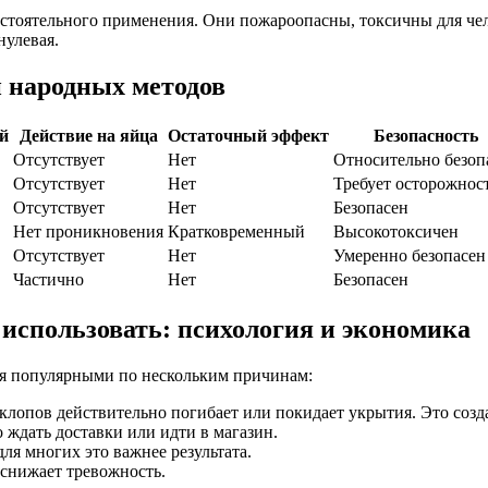
остоятельного применения. Они пожароопасны, токсичны для че
улевая.
 народных методов
ей
Действие на яйца
Остаточный эффект
Безопасность
Отсутствует
Нет
Относительно безоп
Отсутствует
Нет
Требует осторожнос
Отсутствует
Нет
Безопасен
Нет проникновения
Кратковременный
Высокотоксичен
Отсутствует
Нет
Умеренно безопасен
Частично
Нет
Безопасен
использовать: психология и экономика
ся популярными по нескольким причинам:
клопов действительно погибает или покидает укрытия. Это соз
 ждать доставки или идти в магазин.
для многих это важнее результата.
 снижает тревожность.