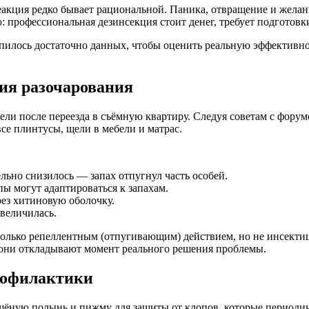
еакция редко бывает рациональной. Паника, отвращение и жела
 профессиональная дезинсекция стоит денег, требует подготовк
пилось достаточно данных, чтобы оценить реальную эффективност
рия разочарования
ели после переезда в съёмную квартиру. Следуя советам с форумо
все плинтусы, щели в мебели и матрас.
льно снизилось — запах отпугнул часть особей.
пы могут адаптироваться к запахам.
ез хитиновую оболочку.
увеличилась.
олько репеллентным (отпугивающим) действием, но не инсекти
 они откладывают момент реального решения проблемы.
рофилактики
ёную полынь и пижму для защиты от клопов, которые периодиче