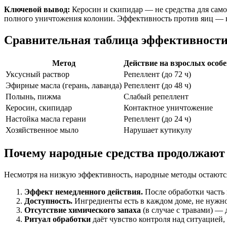
Ключевой вывод:
Керосин и скипидар — не средства для сам
полного уничтожения колонии. Эффективность против яиц — н
Сравнительная таблица эффективности
Метод
Действие на взрослых особ
Уксусный раствор
Репеллент (до 72 ч)
Эфирные масла (герань, лаванда)
Репеллент (до 48 ч)
Полынь, пижма
Слабый репеллент
Керосин, скипидар
Контактное уничтожение
Настойка масла герани
Репеллент (до 24 ч)
Хозяйственное мыло
Нарушает кутикулу
Почему народные средства продолжают 
Несмотря на низкую эффективность, народные методы остают
Эффект немедленного действия.
После обработки часть 
Доступность.
Ингредиенты есть в каждом доме, не нужно
Отсутствие химического запаха
(в случае с травами) — 
Ритуал обработки
даёт чувство контроля над ситуацией,