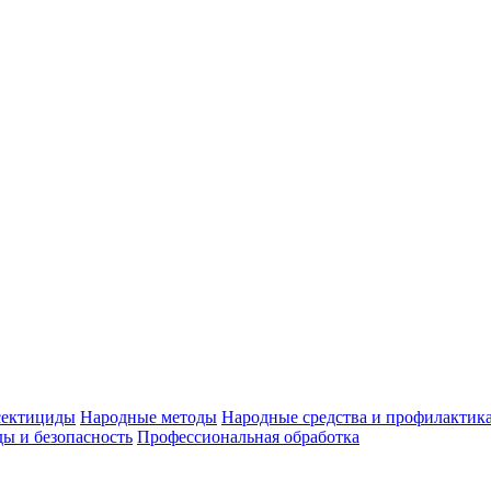
ектициды
Народные методы
Народные средства и профилактик
ы и безопасность
Профессиональная обработка