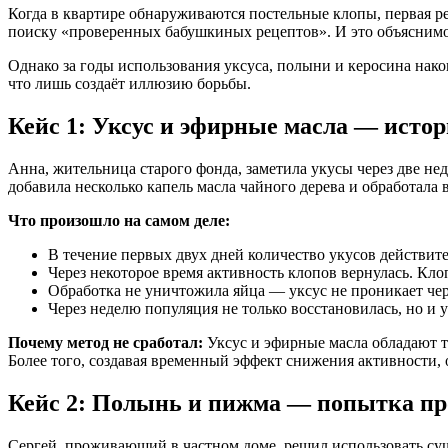
Когда в квартире обнаруживаются постельные клопы, первая р
поиску «проверенных бабушкиных рецептов». И это объяснимо:
Однако за годы использования уксуса, полыни и керосина нако
что лишь создаёт иллюзию борьбы.
Кейс 1: Уксус и эфирные масла — исто
Анна, жительница старого фонда, заметила укусы через две нед
добавила несколько капель масла чайного дерева и обработала 
Что произошло на самом деле:
В течение первых двух дней количество укусов действите
Через некоторое время активность клопов вернулась. Кло
Обработка не уничтожила яйца — уксус не проникает чер
Через неделю популяция не только восстановилась, но и 
Почему метод не сработал:
Уксус и эфирные масла обладают т
Более того, создавая временный эффект снижения активности,
Кейс 2: Полынь и пижма — попытка п
Сергей, проживающий в частном доме, решил использовать суш