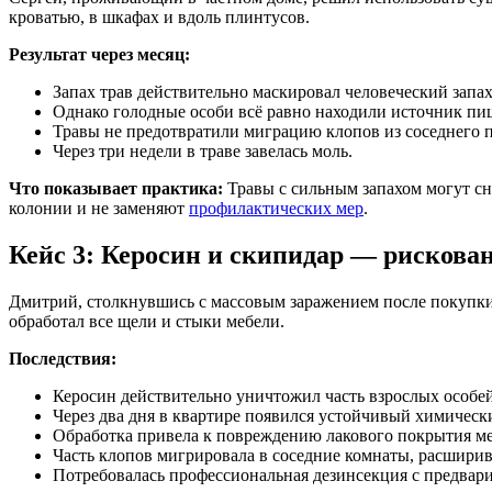
кроватью, в шкафах и вдоль плинтусов.
Результат через месяц:
Запах трав действительно маскировал человеческий запах
Однако голодные особи всё равно находили источник пищ
Травы не предотвратили миграцию клопов из соседнего 
Через три недели в траве завелась моль.
Что показывает практика:
Травы с сильным запахом могут сн
колонии и не заменяют
профилактических мер
.
Кейс 3: Керосин и скипидар — рискова
Дмитрий, столкнувшись с массовым заражением после покупки
обработал все щели и стыки мебели.
Последствия:
Керосин действительно уничтожил часть взрослых особей
Через два дня в квартире появился устойчивый химическ
Обработка привела к повреждению лакового покрытия ме
Часть клопов мигрировала в соседние комнаты, расширив
Потребовалась профессиональная дезинсекция с предвари