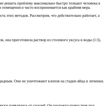
ние решить проблему максимально быстро толкают человека к
и помещения и часто воспринимается как крайняя мера.
ь этих методов. Рассмотрим, что действительно работает, а
в, она приготовила раствор из столового уксуса и воды (1:3),
цидным. Они не уничтожают клопов на стадии яйца и личинки.
ски появлялись от соседей. Он разложил пучки трав под