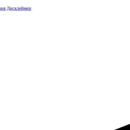
ния
Дисклеймер