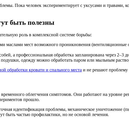
лемы. Пока человек экспериментирует с уксусами и травами, кол
гут быть полезны
ательную роль в комплексной системе борьбы:
ми маслами мест возможного проникновения (вентиляционные от
бей, а профессиональная обработка запланирована через 2–3 дн
подушки, одежду можно обработать паром или мыльным раствор
ой обработки кровати и спального места
и не решают проблему
об временного облегчения симптомов. Они работают на уровне р
спериментов прошло.
 точная идентификация проблемы, механическое уничтожение (п
ут быть частью профилактики, но не основой лечения.