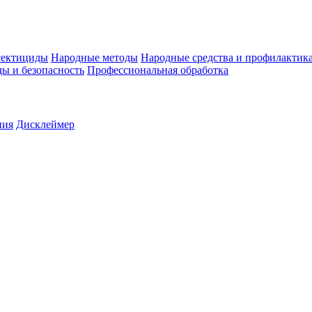
ектициды
Народные методы
Народные средства и профилактик
ы и безопасность
Профессиональная обработка
ния
Дисклеймер