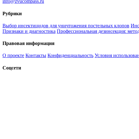
info@zvucompass.ru
Рубрики
Выбор инсектицидов для уничтожения постельных клопов
Инс
Признаки и диагностика
Профессиональная дезинсекция: метод
Правовая информация
О проекте
Контакты
Конфиденциальность
Условия использова
Соцсети