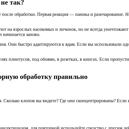
не так?
 после обработки. Первая реакция — паника и разочарование. 
т на взрослых насекомых и личинок, но не всегда уничтожают я
л начинается заново.
. Они быстро адаптируются к ядам. Если вы использовали один 
ях плинтусов, под обоями, в розетках, в книгах. Если пропустит
орную обработку правильно
я. Сколько клопов вы видите? Где они сконцентрированы? Если 
инсектицидом, для повторной используйте средство с другим д