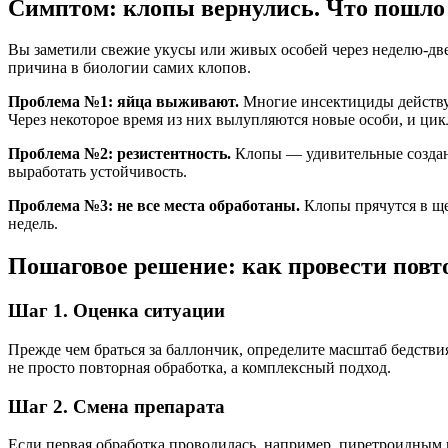
Симптом: клопы вернулись. Что пошло 
Вы заметили свежие укусы или живых особей через неделю-две
причина в биологии самих клопов.
Проблема №1: яйца выживают.
Многие инсектициды действую
Через некоторое время из них вылупляются новые особи, и цик
Проблема №2: резистентность.
Клопы — удивительные создания
выработать устойчивость.
Проблема №3: не все места обработаны.
Клопы прячутся в щел
недель.
Пошаговое решение: как провести повт
Шаг 1. Оценка ситуации
Прежде чем браться за баллончик, определите масштаб бедстви
не просто повторная обработка, а комплексный подход.
Шаг 2. Смена препарата
Если первая обработка проводилась, например, пиретроидным 