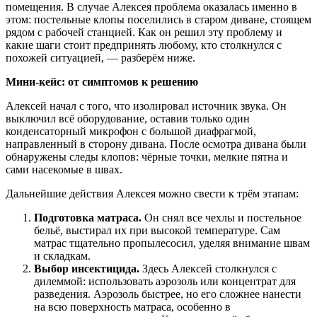
помещения. В случае Алексея проблема оказалась именно в
этом: постельные клопы поселились в старом диване, стоящем
рядом с рабочей станцией. Как он решил эту проблему и
какие шаги стоит предпринять любому, кто столкнулся с
похожей ситуацией, — разберём ниже.
Мини-кейс: от симптомов к решению
Алексей начал с того, что изолировал источник звука. Он
выключил всё оборудование, оставив только один
конденсаторный микрофон с большой диафрагмой,
направленный в сторону дивана. После осмотра дивана были
обнаружены следы клопов: чёрные точки, мелкие пятна и
сами насекомые в швах.
Дальнейшие действия Алексея можно свести к трём этапам:
Подготовка матраса.
Он снял все чехлы и постельное
бельё, выстирал их при высокой температуре. Сам
матрас тщательно пропылесосил, уделяя внимание швам
и складкам.
Выбор инсектицида.
Здесь Алексей столкнулся с
дилеммой: использовать аэрозоль или концентрат для
разведения. Аэрозоль быстрее, но его сложнее нанести
на всю поверхность матраса, особенно в