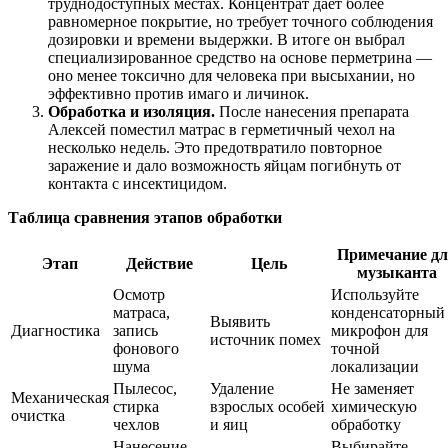
труднодоступных местах. Концентрат даёт более
равномерное покрытие, но требует точного соблюдения
дозировки и времени выдержки. В итоге он выбрал
специализированное средство на основе перметрина —
оно менее токсично для человека при высыхании, но
эффективно против имаго и личинок.
Обработка и изоляция.
После нанесения препарата
Алексей поместил матрас в герметичный чехол на
несколько недель. Это предотвратило повторное
заражение и дало возможность яйцам погибнуть от
контакта с инсектицидом.
Таблица сравнения этапов обработки
Примечание дл
Этап
Действие
Цель
музыканта
Осмотр
Используйте
матраса,
конденсаторный
Выявить
Диагностика
запись
микрофон для
источник помех
фонового
точной
шума
локализации
Пылесос,
Удаление
Не заменяет
Механическая
стирка
взрослых особей
химическую
очистка
чехлов
и яиц
обработку
Нанесение
Выбирайте