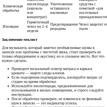
инсектицида
Уничтожение
средства с
Химическая
(аэрозоль
оставшихся
пометкой «для
обработка
или
насекомых
постельных
концентрат)
принадлежносте
Герметичный
Предотвращение
Чехол защитит о
Изоляция
чехол на 2–4
рецидива
пыли
недели
Заключение-чеклист
Для музыканта, который заметил необъяснимые шумы в
записях или проблемы с чистотой звука, стоит проверить не
только оборудование и акустику, но и спальное место. Вот что
нужно сделать:
Проведите визуальный осмотр матраса и каркаса
кровати — ищите следы клопов.
Если подозрения подтвердились, изолируйте матрас от
студии на время обработки.
Используйте инсектициды, предназначенные для
использования в жилых помещениях, и строго следуйте
инструкции.
После обработки проверьте, не изменился ли фоновый
шум в записях — это индикатор успеха.