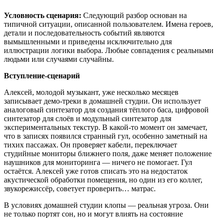
Условность сценария:
Следующий разбор основан на
типичной ситуации, описанной пользователем. Имена героев,
детали и последовательность событий являются
вымышленными и приведены исключительно для
иллюстрации логики выбора. Любые совпадения с реальными
людьми или случаями случайны.
Вступление-сценарий
Алексей, молодой музыкант, уже несколько месяцев
записывает демо-треки в домашней студии. Он использует
аналоговый синтезатор для создания тёплого баса, цифровой
синтезатор для слоёв и модульный синтезатор для
экспериментальных текстур. В какой-то момент он замечает,
что в записях появился странный гул, особенно заметный на
тихих пассажах. Он проверяет кабели, переключает
студийные мониторы ближнего поля, даже меняет положение
наушников для мониторинга — ничего не помогает. Гул
остаётся. Алексей уже готов списать это на недостаток
акустической обработки помещения, но один из его коллег,
звукорежиссёр, советует проверить… матрас.
В условиях домашней студии клопы — реальная угроза. Они
не только портят сон, но и могут влиять на состояние