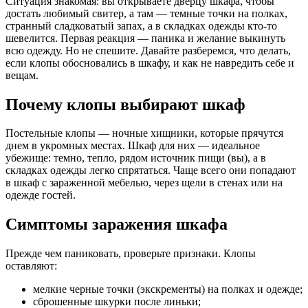
Ситуация знакомая: вы открываете дверцу шкафа, чтобы
достать любимый свитер, а там — темные точки на полках,
странный сладковатый запах, а в складках одежды кто-то
шевелится. Первая реакция — паника и желание выкинуть
всю одежду. Но не спешите. Давайте разберемся, что делать,
если клопы обосновались в шкафу, и как не навредить себе и
вещам.
Почему клопы выбирают шкаф
Постельные клопы — ночные хищники, которые прячутся
днем в укромных местах. Шкаф для них — идеальное
убежище: темно, тепло, рядом источник пищи (вы), а в
складках одежды легко спрятаться. Чаще всего они попадают
в шкаф с зараженной мебелью, через щели в стенах или на
одежде гостей.
Симптомы заражения шкафа
Прежде чем паниковать, проверьте признаки. Клопы
оставляют:
мелкие черные точки (экскременты) на полках и одежде;
сброшенные шкурки после линьки;