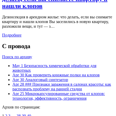
нашли клопов
Дезинсекция в арендном жилье: что делать, если вы снимаете
квартиру и нашли клопов Вы заселились в новую квартиру,
разложили вещи, и тут — з…
Подробнее
С провода
Поиск по архиву
May 1
Безопасность химической обработки для
животных
Apr 30
Как проверить книжные полки на клопов
Apr 30
Аналоговый синтезатор
Apr 28
### Признаки заражения в салонах красоты: как
распознать проблему на ранней стадии
Apr 25
Микрокапсулированные средства от клопов:
технология, эффективность, ограничения
Архив по страницам:
1
2
3
…
38
39
40