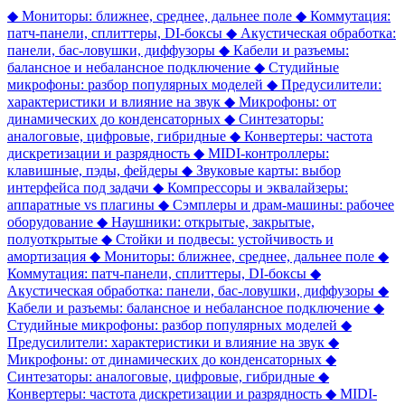
◆
Мониторы: ближнее, среднее, дальнее поле
◆
Коммутация:
патч-панели, сплиттеры, DI-боксы
◆
Акустическая обработка:
панели, бас-ловушки, диффузоры
◆
Кабели и разъемы:
балансное и небалансное подключение
◆
Студийные
микрофоны: разбор популярных моделей
◆
Предусилители:
характеристики и влияние на звук
◆
Микрофоны: от
динамических до конденсаторных
◆
Синтезаторы:
аналоговые, цифровые, гибридные
◆
Конвертеры: частота
дискретизации и разрядность
◆
MIDI-контроллеры:
клавишные, пэды, фейдеры
◆
Звуковые карты: выбор
интерфейса под задачи
◆
Компрессоры и эквалайзеры:
аппаратные vs плагины
◆
Сэмплеры и драм-машины: рабочее
оборудование
◆
Наушники: открытые, закрытые,
полуоткрытые
◆
Стойки и подвесы: устойчивость и
амортизация
◆
Мониторы: ближнее, среднее, дальнее поле
◆
Коммутация: патч-панели, сплиттеры, DI-боксы
◆
Акустическая обработка: панели, бас-ловушки, диффузоры
◆
Кабели и разъемы: балансное и небалансное подключение
◆
Студийные микрофоны: разбор популярных моделей
◆
Предусилители: характеристики и влияние на звук
◆
Микрофоны: от динамических до конденсаторных
◆
Синтезаторы: аналоговые, цифровые, гибридные
◆
Конвертеры: частота дискретизации и разрядность
◆
MIDI-