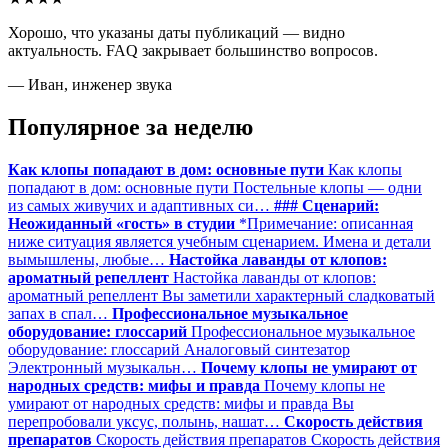
Хорошо, что указаны даты публикаций — видно
актуальность. FAQ закрывает большинство вопросов.
— Иван, инженер звука
Популярное за неделю
Как клопы попадают в дом: основные пути
Как клопы
попадают в дом: основные пути Постельные клопы — одни
из самых живучих и адаптивных си…
### Сценарий:
Неожиданный «гость» в студии
*Примечание: описанная
ниже ситуация является учебным сценарием. Имена и детали
вымышлены, любые…
Настойка лаванды от клопов:
ароматный репеллент
Настойка лаванды от клопов:
ароматный репеллент Вы заметили характерный сладковатый
запах в спал…
Профессиональное музыкальное
оборудование: глоссарий
Профессиональное музыкальное
оборудование: глоссарий Аналоговый синтезатор
Электронный музыкальн…
Почему клопы не умирают от
народных средств: мифы и правда
Почему клопы не
умирают от народных средств: мифы и правда Вы
перепробовали уксус, полынь, нашат…
Скорость действия
препаратов
Скорость действия препаратов Скорость действия