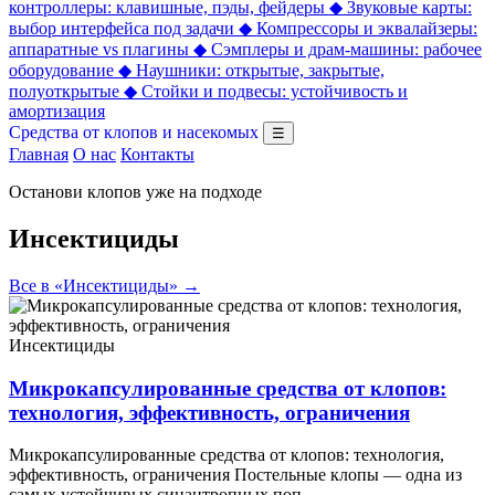
контроллеры: клавишные, пэды, фейдеры
◆
Звуковые карты:
выбор интерфейса под задачи
◆
Компрессоры и эквалайзеры:
аппаратные vs плагины
◆
Сэмплеры и драм-машины: рабочее
оборудование
◆
Наушники: открытые, закрытые,
полуоткрытые
◆
Стойки и подвесы: устойчивость и
амортизация
Средства от клопов и насекомых
☰
Главная
О нас
Контакты
Останови клопов уже на подходе
Инсектициды
Все в «Инсектициды» →
Инсектициды
Микрокапсулированные средства от клопов:
технология, эффективность, ограничения
Микрокапсулированные средства от клопов: технология,
эффективность, ограничения Постельные клопы — одна из
самых устойчивых синантропных поп…