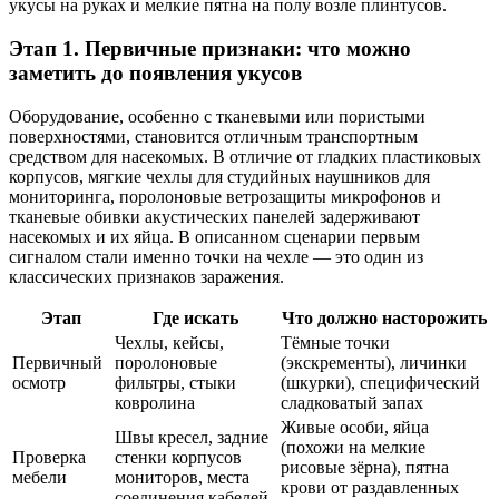
укусы на руках и мелкие пятна на полу возле плинтусов.
Этап 1. Первичные признаки: что можно
заметить до появления укусов
Оборудование, особенно с тканевыми или пористыми
поверхностями, становится отличным транспортным
средством для насекомых. В отличие от гладких пластиковых
корпусов, мягкие чехлы для студийных наушников для
мониторинга, поролоновые ветрозащиты микрофонов и
тканевые обивки акустических панелей задерживают
насекомых и их яйца. В описанном сценарии первым
сигналом стали именно точки на чехле — это один из
классических признаков заражения.
Этап
Где искать
Что должно насторожить
Чехлы, кейсы,
Тёмные точки
Первичный
поролоновые
(экскременты), личинки
осмотр
фильтры, стыки
(шкурки), специфический
ковролина
сладковатый запах
Живые особи, яйца
Швы кресел, задние
(похожи на мелкие
Проверка
стенки корпусов
рисовые зёрна), пятна
мебели
мониторов, места
крови от раздавленных
соединения кабелей