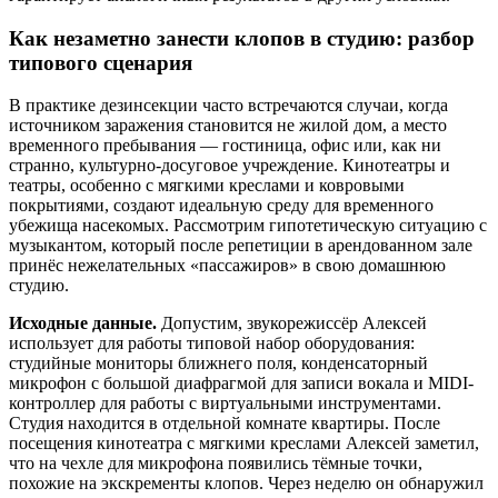
Как незаметно занести клопов в студию: разбор
типового сценария
В практике дезинсекции часто встречаются случаи, когда
источником заражения становится не жилой дом, а место
временного пребывания — гостиница, офис или, как ни
странно, культурно-досуговое учреждение. Кинотеатры и
театры, особенно с мягкими креслами и ковровыми
покрытиями, создают идеальную среду для временного
убежища насекомых. Рассмотрим гипотетическую ситуацию с
музыкантом, который после репетиции в арендованном зале
принёс нежелательных «пассажиров» в свою домашнюю
студию.
Исходные данные.
Допустим, звукорежиссёр Алексей
использует для работы типовой набор оборудования:
студийные мониторы ближнего поля, конденсаторный
микрофон с большой диафрагмой для записи вокала и MIDI-
контроллер для работы с виртуальными инструментами.
Студия находится в отдельной комнате квартиры. После
посещения кинотеатра с мягкими креслами Алексей заметил,
что на чехле для микрофона появились тёмные точки,
похожие на экскременты клопов. Через неделю он обнаружил