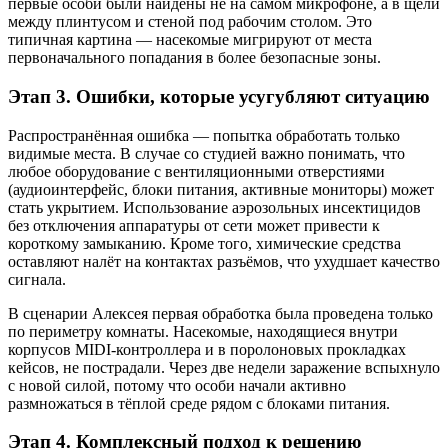
первые особи были найдены не на самом микрофоне, а в щели
между плинтусом и стеной под рабочим столом. Это
типичная картина — насекомые мигрируют от места
первоначального попадания в более безопасные зоны.
Этап 3. Ошибки, которые усугубляют ситуацию
Распространённая ошибка — попытка обработать только
видимые места. В случае со студией важно понимать, что
любое оборудование с вентиляционными отверстиями
(аудиоинтерфейс, блоки питания, активные мониторы) может
стать укрытием. Использование аэрозольных инсектицидов
без отключения аппаратуры от сети может привести к
короткому замыканию. Кроме того, химические средства
оставляют налёт на контактах разъёмов, что ухудшает качество
сигнала.
В сценарии Алексея первая обработка была проведена только
по периметру комнаты. Насекомые, находящиеся внутри
корпусов MIDI-контроллера и в поролоновых прокладках
кейсов, не пострадали. Через две недели заражение вспыхнуло
с новой силой, потому что особи начали активно
размножаться в тёплой среде рядом с блоками питания.
Этап 4. Комплексный подход к решению