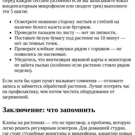
Перед каждой сессией (особенно если вы записываете вокал
конденсаторным микрофоном или сводите трек) выполните
эти 5 шагов:
Осмотрите нижнюю сторону листьев и стеблей на
наличие белого налета или бугорков.
Проведите пальцем по листу — нет ли липкости.
Поставьте белую бумагу под растение на 10 минут —
нет ли темных точек.
Проверьте клейкие ловушки рядом с горшком — не
появились ли насекомые.
Убедитесь, что вентиляция звуковой карты и мониторов
не забита пылью (особенно если растение стояло рядом
неделю).
Если хотя бы один пункт вызывает сомнения — отложите
запись и займитесь обработкой растения. Лучше потерять час
на профилактику, чем потом чистить оборудование от
загрязнений.
Заключение: что запомнить
Клопы на растениях — это не приговор, а проблема, которую
легко решить регулярным осмотром. Для домашней студии,
где стоят студийные мониторы и микрофоны, карантин новых