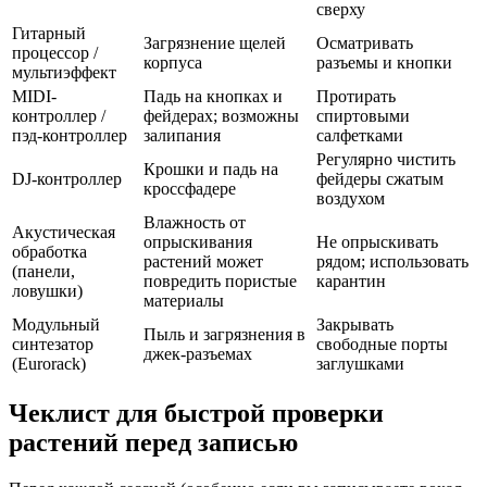
сверху
Гитарный
Загрязнение щелей
Осматривать
процессор /
корпуса
разъемы и кнопки
мультиэффект
MIDI-
Падь на кнопках и
Протирать
контроллер /
фейдерах; возможны
спиртовыми
пэд-контроллер
залипания
салфетками
Регулярно чистить
Крошки и падь на
DJ-контроллер
фейдеры сжатым
кроссфадере
воздухом
Влажность от
Акустическая
опрыскивания
Не опрыскивать
обработка
растений может
рядом; использовать
(панели,
повредить пористые
карантин
ловушки)
материалы
Модульный
Закрывать
Пыль и загрязнения в
синтезатор
свободные порты
джек-разъемах
(Eurorack)
заглушками
Чеклист для быстрой проверки
растений перед записью