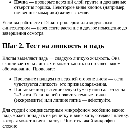
Почва
— проверьте верхний слой грунта и дренажные
отверстия горшка. Некоторые виды клопов (например,
почвенные комарики) живут в земле.
Если вы работаете с DJ-контроллером или модульным
синтезатором — перенесите растение в другое помещение до
завершения осмотра.
Шаг 2. Тест на липкость и падь
Клопы выделяют падь — сладкую липкую жидкость. Она
скапливается на листьях и может капать на стоящее рядом
оборудование. Проверьте:
Проведите пальцем по верхней стороне листа — если
чувствуется липкость, это признак заражения.
Поставьте под растение белую бумагу или салфетку на
2–3 часа. Если на ней появятся темные точки
(экскременты) или липкие пятна — действуйте.
Для студий с конденсаторным микрофоном особенно важно:
падь может попадать на решетку и высыхать, создавая пленку,
которая может влиять на звук. Чистить такой микрофон
сложно.