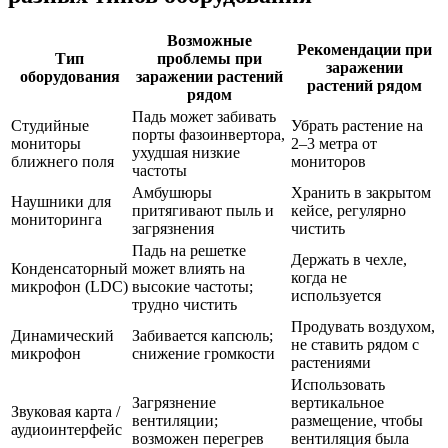
Возможные
Рекомендации при
Тип
проблемы при
заражении
оборудования
заражении растений
растений рядом
рядом
Падь может забивать
Студийные
Убрать растение на
порты фазоинвертора,
мониторы
2–3 метра от
ухудшая низкие
ближнего поля
мониторов
частоты
Амбушюры
Хранить в закрытом
Наушники для
притягивают пыль и
кейсе, регулярно
мониторинга
загрязнения
чистить
Падь на решетке
Держать в чехле,
Конденсаторный
может влиять на
когда не
микрофон (LDC)
высокие частоты;
используется
трудно чистить
Продувать воздухом,
Динамический
Забивается капсюль;
не ставить рядом с
микрофон
снижение громкости
растениями
Использовать
Загрязнение
вертикальное
Звуковая карта /
вентиляции;
размещение, чтобы
аудиоинтерфейс
возможен перегрев
вентиляция была