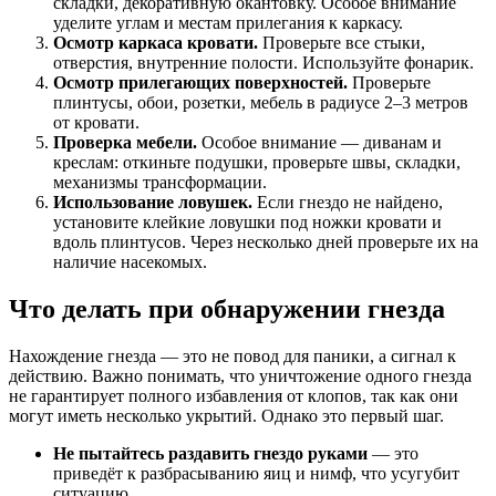
складки, декоративную окантовку. Особое внимание
уделите углам и местам прилегания к каркасу.
Осмотр каркаса кровати.
Проверьте все стыки,
отверстия, внутренние полости. Используйте фонарик.
Осмотр прилегающих поверхностей.
Проверьте
плинтусы, обои, розетки, мебель в радиусе 2–3 метров
от кровати.
Проверка мебели.
Особое внимание — диванам и
креслам: откиньте подушки, проверьте швы, складки,
механизмы трансформации.
Использование ловушек.
Если гнездо не найдено,
установите клейкие ловушки под ножки кровати и
вдоль плинтусов. Через несколько дней проверьте их на
наличие насекомых.
Что делать при обнаружении гнезда
Нахождение гнезда — это не повод для паники, а сигнал к
действию. Важно понимать, что уничтожение одного гнезда
не гарантирует полного избавления от клопов, так как они
могут иметь несколько укрытий. Однако это первый шаг.
Не пытайтесь раздавить гнездо руками
— это
приведёт к разбрасыванию яиц и нимф, что усугубит
ситуацию.