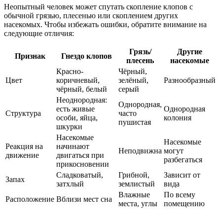
Неопытный человек может спутать скопление клопов с
обычной грязью, плесенью или скоплением других
насекомых. Чтобы избежать ошибки, обратите внимание на
следующие отличия:
Грязь/
Другие
Признак
Гнездо клопов
плесень
насекомые
Красно-
Чёрный,
Цвет
коричневый,
зелёный,
Разнообразный
чёрный, белый
серый
Неоднородная:
Однородная,
есть живые
Однородная
Структура
часто
особи, яйца,
колония
пушистая
шкурки
Насекомые
Насекомые
Реакция на
начинают
Неподвижна
могут
движение
двигаться при
разбегаться
прикосновении
Сладковатый,
Грибной,
Зависит от
Запах
затхлый
землистый
вида
Влажные
По всему
Расположение
Вблизи мест сна
места, углы
помещению