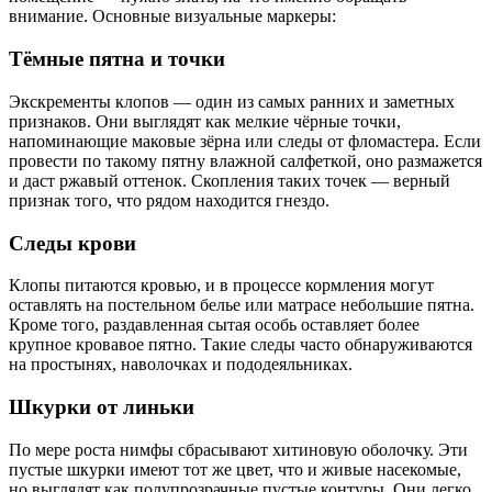
внимание. Основные визуальные маркеры:
Тёмные пятна и точки
Экскременты клопов — один из самых ранних и заметных
признаков. Они выглядят как мелкие чёрные точки,
напоминающие маковые зёрна или следы от фломастера. Если
провести по такому пятну влажной салфеткой, оно размажется
и даст ржавый оттенок. Скопления таких точек — верный
признак того, что рядом находится гнездо.
Следы крови
Клопы питаются кровью, и в процессе кормления могут
оставлять на постельном белье или матрасе небольшие пятна.
Кроме того, раздавленная сытая особь оставляет более
крупное кровавое пятно. Такие следы часто обнаруживаются
на простынях, наволочках и пододеяльниках.
Шкурки от линьки
По мере роста нимфы сбрасывают хитиновую оболочку. Эти
пустые шкурки имеют тот же цвет, что и живые насекомые,
но выглядят как полупрозрачные пустые контуры. Они легко