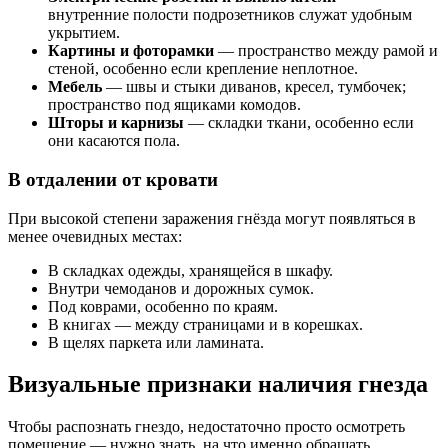
внутренние полости подрозетников служат удобным
укрытием.
Картины и фоторамки
— пространство между рамой и
стеной, особенно если крепление неплотное.
Мебель
— швы и стыки диванов, кресел, тумбочек;
пространство под ящиками комодов.
Шторы и карнизы
— складки ткани, особенно если
они касаются пола.
В отдалении от кровати
При высокой степени заражения гнёзда могут появляться в
менее очевидных местах:
В складках одежды, хранящейся в шкафу.
Внутри чемоданов и дорожных сумок.
Под коврами, особенно по краям.
В книгах — между страницами и в корешках.
В щелях паркета или ламината.
Визуальные признаки наличия гнезда
Чтобы распознать гнездо, недостаточно просто осмотреть
помещение — нужно знать, на что именно обращать