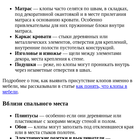
Матрас
— клопы часто селятся по швам, в складках,
под декоративной окантовкой и в месте прилегания
матраса к основанию кровати. Особенно
привлекательны для них пружинные блоки внутри
матраса.
Каркас кровати
— стыки деревянных или
металлических элементов, отверстия для креплений,
внутренние полости пустотелых конструкций.
Изголовье и изножье
— щели между элементами
декора, места крепления к стене.
Подушки
— реже, но клопы могут проникать внутрь
через незаметные отверстия в швах.
Подробнее о том, как выявить присутствие клопов именно в
мебели, мы рассказывали в статье
как понять, что клопы в
мебели
.
Вблизи спального места
Плинтусы
— особенно если они деревянные или
пластиковые с зазорами между стеной и полом.
Обои
— клопы могут заползать под отклеившиеся края
или в места стыков полотен.
Электрические розетки и выключатели
—