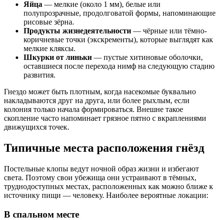
Яйца
— мелкие (около 1 мм), белые или
полупрозрачные, продолговатой формы, напоминающие
рисовые зёрна.
Продукты жизнедеятельности
— чёрные или тёмно-
коричневые точки (экскременты), которые выглядят как
мелкие кляксы.
Шкурки от линьки
— пустые хитиновые оболочки,
оставшиеся после перехода нимф на следующую стадию
развития.
Гнездо может быть плотным, когда насекомые буквально
накладываются друг на друга, или более рыхлым, если
колония только начала формироваться. Внешне такое
скопление часто напоминает грязное пятно с вкраплениями
движущихся точек.
Типичные места расположения гнёзд
Постельные клопы ведут ночной образ жизни и избегают
света. Поэтому свои убежища они устраивают в тёмных,
труднодоступных местах, расположенных как можно ближе к
источнику пищи — человеку. Наиболее вероятные локации:
В спальном месте