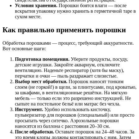
Условия хранения.
Порошки боятся влаги — после
вскрытия упаковку нужно хранить в герметичной таре в
сухом месте.
Как правильно применять порошки
Обработка порошками — процесс, требующий аккуратности.
Вот основные шаги:
Подготовка помещения.
Уберите продукты, посуду,
детские игрушки. Закройте аквариум, отключите
вентиляцию. Наденьте респиратор (хотя бы маску),
перчатки и очки — пыль раздражает слизистые.
Выбор мест обработки.
Порошок наносят тонким
слоем (не горкой!) в щели, за плинтусами, под кроватью,
за шкафами, в вентиляционные решётки. На мягкую
мебель — только если это разрешено инструкцией. Не
сыпьте на постельное бельё или матрас без чехла.
Инструмент.
Удобно использовать кисточку,
пульверизатор для порошков (специальный) или просто
просыпать через ситечко. Аэрозольные порошки
наносятся из баллона с расстояния 20–30 см.
После обработки.
Оставьте порошок на 24–48 часов. За
это время клопы должны контактировать с ним. Затем