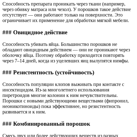
Способность препарата проникать через ткани (например,
через обивку матраса или чехол). У порошков такое действие
отсутствует — они работают только на поверхности. Это
ограничивает их применение для обработки мягкой мебели.
### Овицидное действие
Способность убивать яйца. Большинство порошков не
обладают овицидным действием — они не проникают через
оболочку яйца. Поэтому обработку приходится повторять
через 7–14 дней, когда из уцелевших яиц вылупятся нимфы.
### Резистентность (устойчивость)
Способность популяции клопов выживать при контакте с
инсектицидом. Из-за многолетнего использования
пиретроидов многие колонии к ним нечувствительны.
Порошки с новыми действующими веществами (фипронил,
неоникотиноиды) пока эффективнее, но резистентность
развивается и к ним.
### Комбинированный порошок
Смесь двух или более действующих веществ из разных