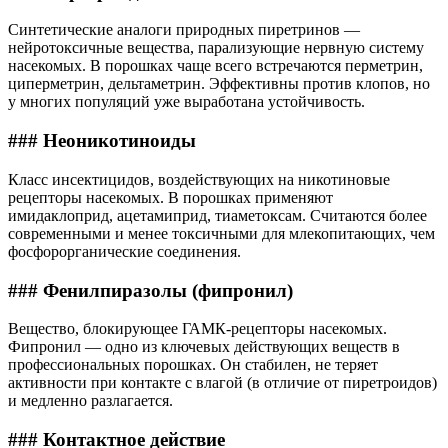
Синтетические аналоги природных пиретринов —
нейротоксичные вещества, парализующие нервную систему
насекомых. В порошках чаще всего встречаются перметрин,
циперметрин, дельтаметрин. Эффективны против клопов, но
у многих популяций уже выработана устойчивость.
### Неоникотиноиды
Класс инсектицидов, воздействующих на никотиновые
рецепторы насекомых. В порошках применяют
имидаклоприд, ацетамиприд, тиаметоксам. Считаются более
современными и менее токсичными для млекопитающих, чем
фосфорорганические соединения.
### Фенилпиразолы (фипронил)
Вещество, блокирующее ГАМК-рецепторы насекомых.
Фипронил — одно из ключевых действующих веществ в
профессиональных порошках. Он стабилен, не теряет
активности при контакте с влагой (в отличие от пиретроидов)
и медленно разлагается.
### Контактное действие