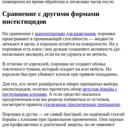
помещении во время обработки и несколько часов после.
Сравнение с другими формами
инсектицидов
По сравнению с
концентратами для разведения
, порошки
проигрывают в проникающей способности — жидкости
затекают в щели, а порошок остаётся на поверхности. Но у
порошков есть плюс: они дольше сохраняют активность (до
нескольких месяцев), если их не сдувать и не мочить.
В отличие от аэрозолей, порошки не создают облака
токсичного тумана, который оседает на всю мебель. Но
аэрозоли быстрее убивают клопов при прямом попадании.
Для тех, кто хочет разобраться в общих принципах выбора
инсектицидов, полезно прочитать обзор
методов борьбы с
постельными клопами
. А если средство оказалось
просроченным или вы решили избавиться от остатков,
посмотрите правила
утилизации просроченных препаратов
.
Порошки и дусты — не самый быстрый, но надёжный способ
борьбы с клопами при правильном применении. Они хороши
для профилактики и длительной защиты, но не заменяют