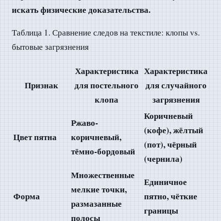
искать физические доказательства.
Таблица 1. Сравнение следов на текстиле: клопы vs.
бытовые загрязнения
Характеристика
Характеристика
Признак
для постельного
для случайного
клопа
загрязнения
Коричневый
Ржаво-
(кофе), жёлтый
Цвет пятна
коричневый,
(пот), чёрный
тёмно-бордовый
(чернила)
Множественные
Единичное
мелкие точки,
Форма
пятно, чёткие
размазанные
границы
полосы