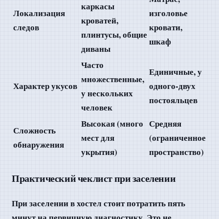
каркасы
Локализация
изголовье
кроватей,
следов
кровати,
плинтусы, общие
шкаф
диваны
Часто
Единичные, у
множественные,
Характер укусов
одного-двух
у нескольких
постояльцев
человек
Высокая (много
Средняя
Сложность
мест для
(ограниченное
обнаружения
укрытия)
пространство)
Практический чеклист при заселении
При заселении в хостел стоит потратить пять
минут на первичную диагностику. Это не