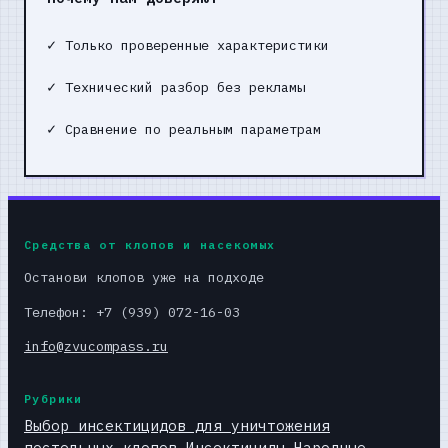
✓
Только проверенные характеристики
✓
Технический разбор без рекламы
✓
Сравнение по реальным параметрам
Средства от клопов и насекомых
Останови клопов уже на подходе
Телефон: +7 (939) 072-16-03
info@zvucompass.ru
Рубрики
Выбор инсектицидов для уничтожения
постельных клопов
Инсектициды
Народные