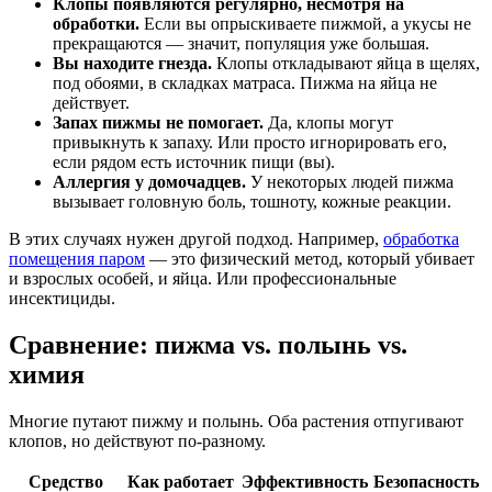
Клопы появляются регулярно, несмотря на
обработки.
Если вы опрыскиваете пижмой, а укусы не
прекращаются — значит, популяция уже большая.
Вы находите гнезда.
Клопы откладывают яйца в щелях,
под обоями, в складках матраса. Пижма на яйца не
действует.
Запах пижмы не помогает.
Да, клопы могут
привыкнуть к запаху. Или просто игнорировать его,
если рядом есть источник пищи (вы).
Аллергия у домочадцев.
У некоторых людей пижма
вызывает головную боль, тошноту, кожные реакции.
В этих случаях нужен другой подход. Например,
обработка
помещения паром
— это физический метод, который убивает
и взрослых особей, и яйца. Или профессиональные
инсектициды.
Сравнение: пижма vs. полынь vs.
химия
Многие путают пижму и полынь. Оба растения отпугивают
клопов, но действуют по-разному.
Средство
Как работает
Эффективность
Безопасность