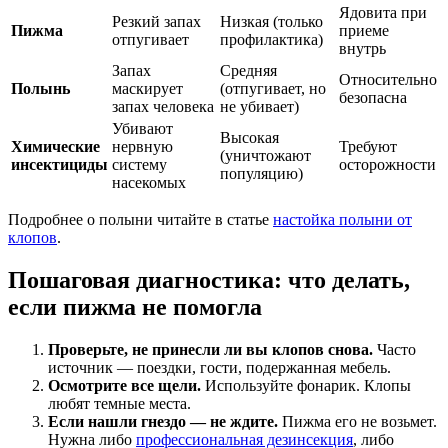
Ядовита при
Резкий запах
Низкая (только
Пижма
приеме
отпугивает
профилактика)
внутрь
Запах
Средняя
Относительно
Полынь
маскирует
(отпугивает, но
безопасна
запах человека
не убивает)
Убивают
Высокая
Химические
нервную
Требуют
(уничтожают
инсектициды
систему
осторожности
популяцию)
насекомых
Подробнее о полыни читайте в статье
настойка полыни от
клопов
.
Пошаговая диагностика: что делать,
если пижма не помогла
Проверьте, не принесли ли вы клопов снова.
Часто
источник — поездки, гости, подержанная мебель.
Осмотрите все щели.
Используйте фонарик. Клопы
любят темные места.
Если нашли гнездо — не ждите.
Пижма его не возьмет.
Нужна либо
профессиональная дезинсекция
, либо