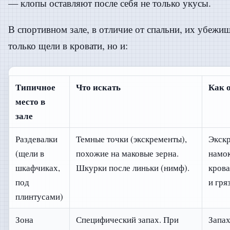
— клопы оставляют после себя не только укусы.
В спортивном зале, в отличие от спальни, их убежищ
только щели в кровати, но и:
Типичное
Что искать
Как 
место в
зале
Раздевалки
Темные точки (экскременты),
Экскр
(щели в
похожие на маковые зерна.
намо
шкафчиках,
Шкурки после линьки (нимф).
крова
под
и гря
плинтусами)
Зона
Специфический запах. При
Запах