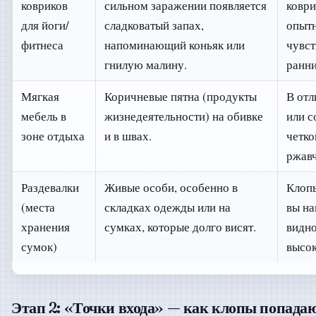
ковриков
сильном заражении появляется
коври
для йоги/
сладковатый запах,
опыт
фитнеса
напоминающий коньяк или
чувст
гнилую малину.
ранни
Мягкая
Коричневые пятна (продукты
В отл
мебель в
жизнедеятельности) на обивке
или с
зоне отдыха
и в швах.
четк
ржав
Раздевалки
Живые особи, особенно в
Клопы
(места
складках одежды или на
вы на
хранения
сумках, которые долго висят.
видно
сумок)
высок
Этап 2: «Точки входа» — как клопы попадаю