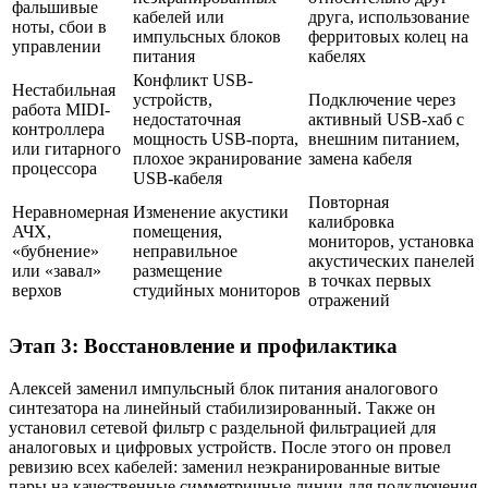
фальшивые
кабелей или
друга, использование
ноты, сбои в
импульсных блоков
ферритовых колец на
управлении
питания
кабелях
Конфликт USB-
Нестабильная
устройств,
Подключение через
работа MIDI-
недостаточная
активный USB-хаб с
контроллера
мощность USB-порта,
внешним питанием,
или гитарного
плохое экранирование
замена кабеля
процессора
USB-кабеля
Повторная
Неравномерная
Изменение акустики
калибровка
АЧХ,
помещения,
мониторов, установка
«бубнение»
неправильное
акустических панелей
или «завал»
размещение
в точках первых
верхов
студийных мониторов
отражений
Этап 3: Восстановление и профилактика
Алексей заменил импульсный блок питания аналогового
синтезатора на линейный стабилизированный. Также он
установил сетевой фильтр с раздельной фильтрацией для
аналоговых и цифровых устройств. После этого он провел
ревизию всех кабелей: заменил неэкранированные витые
пары на качественные симметричные линии для подключения