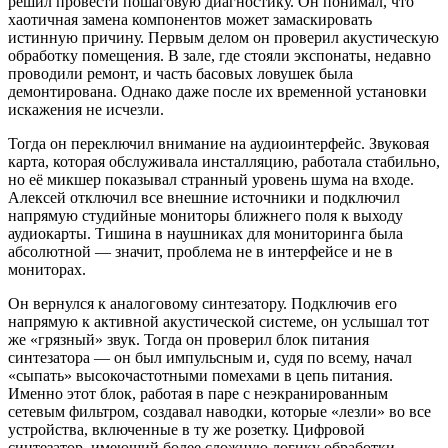
решил провести пошаговую диагностику. Он понимал, что
хаотичная замена компонентов может замаскировать
истинную причину. Первым делом он проверил акустическую
обработку помещения. В зале, где стояли экспонаты, недавно
проводили ремонт, и часть басовых ловушек была
демонтирована. Однако даже после их временной установки
искажения не исчезли.
Тогда он переключил внимание на аудиоинтерфейс. Звуковая
карта, которая обслуживала инсталляцию, работала стабильно,
но её микшер показывал странный уровень шума на входе.
Алексей отключил все внешние источники и подключил
напрямую студийные мониторы ближнего поля к выходу
аудиокарты. Тишина в наушниках для мониторинга была
абсолютной — значит, проблема не в интерфейсе и не в
мониторах.
Он вернулся к аналоговому синтезатору. Подключив его
напрямую к активной акустической системе, он услышал тот
же «грязный» звук. Тогда он проверил блок питания
синтезатора — он был импульсным и, судя по всему, начал
«сыпать» высокочастотными помехами в цепь питания.
Именно этот блок, работая в паре с неэкранированным
сетевым фильтром, создавал наводки, которые «лезли» во все
устройства, включенные в ту же розетку. Цифровой
синтезатор, имеющий более сложную логику обработки