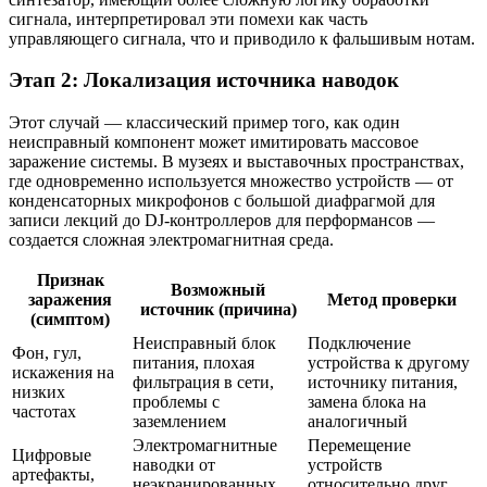
сигнала, интерпретировал эти помехи как часть
управляющего сигнала, что и приводило к фальшивым нотам.
Этап 2: Локализация источника наводок
Этот случай — классический пример того, как один
неисправный компонент может имитировать массовое
заражение системы. В музеях и выставочных пространствах,
где одновременно используется множество устройств — от
конденсаторных микрофонов с большой диафрагмой для
записи лекций до DJ-контроллеров для перформансов —
создается сложная электромагнитная среда.
Признак
Возможный
заражения
Метод проверки
источник (причина)
(симптом)
Неисправный блок
Подключение
Фон, гул,
питания, плохая
устройства к другому
искажения на
фильтрация в сети,
источнику питания,
низких
проблемы с
замена блока на
частотах
заземлением
аналогичный
Электромагнитные
Перемещение
Цифровые
наводки от
устройств
артефакты,
неэкранированных
относительно друг