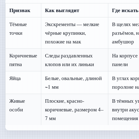
Признак
Как выглядит
Где искать
Тёмные
Экскременты — мелкие
В щелях ме
точки
чёрные крупинки,
разъёмов, 
похожие на мак
амбушюр
Коричневые
Следы раздавленных
На корпусе 
пятна
клопов или их линьки
панели
Яйца
Белые, овальные, длиной
В углах кор
~1 мм
поролоне н
Живые
Плоские, красно-
В тёмных уг
особи
коричневые, размером 4–
внутри аку
7 мм
помещения