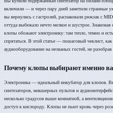
Вы купили подержанный синтезатор на онлайн-площ
включили — и через пару дней заметили странные у
вы вернулись с гастролей, распаковали рюкзак с MID
оттуда выбежало нечто мелкое и шустрое. Знакомая
клопы обожают электронику: там тепло, темно и ест
спрятаться. В этой статье — пошаговый чеклист, как
аудиооборудование на незваных гостей, не разобрав 
Почему клопы выбирают именно в
Электроника — идеальный инкубатор для клопов. В
синтезаторов, микшерных пультов и аудиоинтерфейс
несколько градусов выше комнатной, а вентиляцион
доступ к кислороду. Клопы не пьют кровь через розе