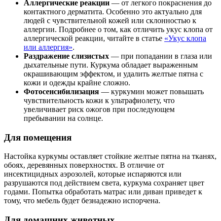
Аллергические реакции
— от легкого покраснения до
контактного дерматита. Особенно это актуально для
людей с чувствительной кожей или склонностью к
аллергии. Подробнее о том, как отличить укус клопа от
аллергической реакции, читайте в статье
«Укус клопа
или аллергия»
.
Раздражение слизистых
— при попадании в глаза или
дыхательные пути. Куркума обладает выраженным
окрашивающим эффектом, и удалить желтые пятна с
кожи и одежды крайне сложно.
Фотосенсибилизация
— куркумин может повышать
чувствительность кожи к ультрафиолету, что
увеличивает риск ожогов при последующем
пребывании на солнце.
Для помещения
Настойка куркумы оставляет стойкие желтые пятна на тканях,
обоях, деревянных поверхностях. В отличие от
инсектицидных аэрозолей, которые испаряются или
разрушаются под действием света, куркума сохраняет цвет
годами. Попытка обработать матрас или диван приведет к
тому, что мебель будет безнадежно испорчена.
Для домашних животных