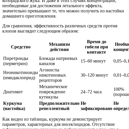
колорадского жука. И даже в этих случаях концентрации,
необходимые для достижения летального эффекта,
значительно превышают те, что можно получить из настойки
домашнего приготовления.
Для сравнения, эффективность различных средств против
клопов выглядит следующим образом:
Время до
Механизм
Необх
Средство
гибели при
действия
концен
контакте
Пиретроиды
Блокада натриевых
15–60 минут
0,05–0,
(перметрин)
каналов
Агонисты
Неоникотиноиды
никотиновых
30–120 минут
0,01–0,
(имидаклоприд)
рецепторов
Механическое
100%
Диатомит
повреждение
24–72 часа
(порош
кутикулы
Куркума
Предположительно
Не
Не
(настойка)
репеллентный
зафиксировано
опреде
Как видно из таблицы, куркума не демонстрирует
параметров, характерных для инсектицидов. Отсутствие