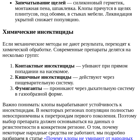
Запечатывание щелей
— силиконовый герметик,
монтажная пена, шпаклевка. Клопы прячутся в щелях
плинтусов, под обоями, в стыках мебели. Ликвидация
укрытий снижает популяцию.
Химические инсектициды
Если механические методы не дают результата, переходят к
химической обработке. Современные препараты делятся на
несколько групп:
Контактные инсектициды
— убивают при прямом
попадании на насекомое.
Кишечные инсектициды
— действуют через
пищеварительную систему.
Фумиганты
— проникают через дыхательную систему
в газообразной форме.
Важно понимать: клопы вырабатывают устойчивость к
инсектицидам. В некоторых регионах популяции полностью
невосприимчивы к пиретроидам первого поколения. Поэтому
выбор препарата должен основываться на данных о
резистентности в конкретном регионе. О том, почему
некоторые народные средства не работают, мы подробно
разбираем в статье
«Почему клопы не умирают от народных