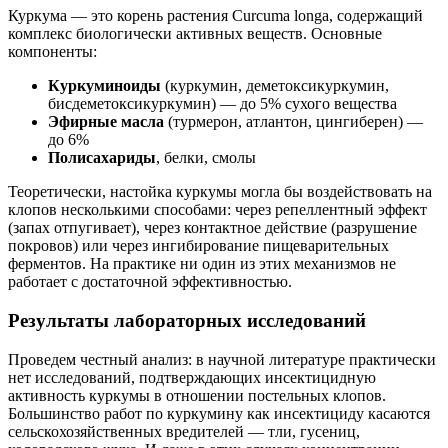
Куркума — это корень растения Curcuma longa, содержащий
комплекс биологически активных веществ. Основные
компоненты:
Куркуминоиды
(куркумин, деметоксикуркумин,
бисдеметоксикуркумин) — до 5% сухого вещества
Эфирные масла
(турмерон, атлантон, цингиберен) —
до 6%
Полисахариды
, белки, смолы
Теоретически, настойка куркумы могла бы воздействовать на
клопов несколькими способами: через репеллентный эффект
(запах отпугивает), через контактное действие (разрушение
покровов) или через ингибирование пищеварительных
ферментов. На практике ни один из этих механизмов не
работает с достаточной эффективностью.
Результаты лабораторных исследований
Проведем честный анализ: в научной литературе практически
нет исследований, подтверждающих инсектицидную
активность куркумы в отношении постельных клопов.
Большинство работ по куркумину как инсектициду касаются
сельскохозяйственных вредителей — тли, гусениц,