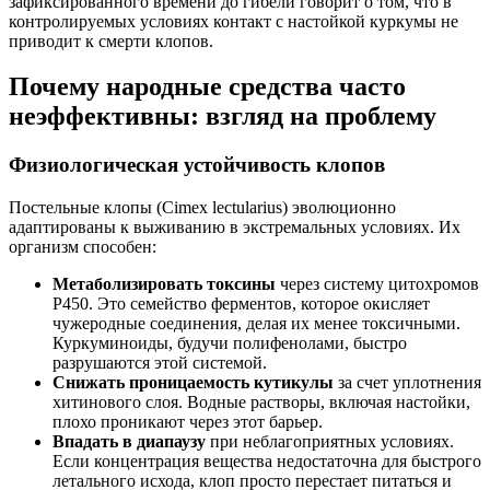
зафиксированного времени до гибели говорит о том, что в
контролируемых условиях контакт с настойкой куркумы не
приводит к смерти клопов.
Почему народные средства часто
неэффективны: взгляд на проблему
Физиологическая устойчивость клопов
Постельные клопы (Cimex lectularius) эволюционно
адаптированы к выживанию в экстремальных условиях. Их
организм способен:
Метаболизировать токсины
через систему цитохромов
P450. Это семейство ферментов, которое окисляет
чужеродные соединения, делая их менее токсичными.
Куркуминоиды, будучи полифенолами, быстро
разрушаются этой системой.
Снижать проницаемость кутикулы
за счет уплотнения
хитинового слоя. Водные растворы, включая настойки,
плохо проникают через этот барьер.
Впадать в диапаузу
при неблагоприятных условиях.
Если концентрация вещества недостаточна для быстрого
летального исхода, клоп просто перестает питаться и