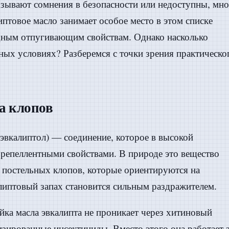
зывают сомнения в безопасности или недоступны, мно
птовое масло занимает особое место в этом списке
одным отпугивающим свойствам. Однако насколько
ьных условиях? Разберемся с точки зрения практическо
а клопов
(эвкалиптол) — соединение, которое в высокой
репеллентными свойствами. В природе это вещество
я постельных клопов, которые ориентируются на
калиптовый запах становится сильным раздражителем.
йка масла эвкалипта не проникает через хитиновый
изированные инсектициды. Вместо этого она работает 