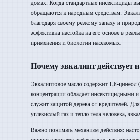
домах. Когда стандартные инсектициды вы
обращаются к народным средствам. Эвкали
благодаря своему резкому запаху и прир
эффективна настойка на его основе в реал
применения и биологии насекомых.
Почему эвкалипт действует н
Эвкалиптовое масло содержит 1,8-цинеол 
концентрации обладает инсектицидными и 
служит защитой дерева от вредителей. Дл
углекислый газ и тепло тела человека, эв
Важно понимать механизм действия: насто
покров клопа так эффективно, как специал