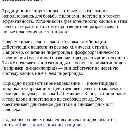
Традиционные пиретроиды, которые десятилетиями
использовались для борьбы с клопами, постепенно теряют
эффективность. Устойчивость (резистентность) клопов к этим
веществам растёт. Поэтому производители разрабатывают
новые поколения инсектицидов.
Современные средства часто содержат комбинации
действующих веществ из разных химических групп.
Например, сочетание пиретроида и фосфорорганического
соединения (малатиона) позволяет преодолеть резистентность.
Также появляются инсектициды на основе неоникотиноидов
(например, имидаклоприд) — они действуют на нервную
систему клопов иначе, чем пиретроиды.
Ещё одно перспективное направление — инсектициды с
микрокапсулированием. Действующее вещество заключается
в микрокапсулы размером 1–10 микрон. Капсулы прилипают
к телу клопа и постепенно высвобождают яд. Это
обеспечивает длительное действие и снижает риск для
человека.
Подробнее о новых поколениях инсектицидов читайте в
статье
«Новые поколения инсектицидов»
.