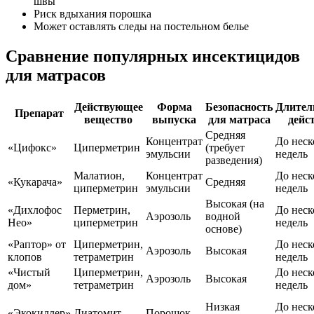
швы
Риск вдыхания порошка
Может оставлять следы на постельном белье
Сравнение популярных инсектицидов
для матрасов
Действующее
Форма
Безопасность
Длител
Препарат
вещество
выпуска
для матраса
дейс
Средняя
Концентрат
До неск
«Цифокс»
Циперметрин
(требует
эмульсии
недель
разведения)
Малатион,
Концентрат
До неск
«Кукарача»
Средняя
циперметрин
эмульсии
недель
Высокая (на
«Дихлофос
Перметрин,
До неск
Аэрозоль
водной
Нео»
циперметрин
недель
основе)
«Раптор» от
Циперметрин,
До неск
Аэрозоль
Высокая
клопов
тетраметрин
недель
«Чистый
Циперметрин,
До неск
Аэрозоль
Высокая
дом»
тетраметрин
недель
Низкая
До неск
«Экокиллер»
Диатомит
Порошок