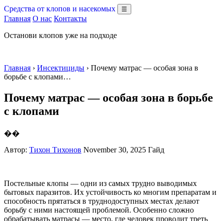
Средства от клопов и насекомых
☰
Главная
О нас
Контакты
Останови клопов уже на подходе
Главная
›
Инсектициды
› Почему матрас — особая зона в
борьбе с клопами…
Почему матрас — особая зона в борьбе
с клопами
��
Автор:
Тихон Тихонов
November 30, 2025
Гайд
Постельные клопы — одни из самых трудно выводимых
бытовых паразитов. Их устойчивость ко многим препаратам и
способность прятаться в труднодоступных местах делают
борьбу с ними настоящей проблемой. Особенно сложно
обрабатывать матрасы — место, где человек проводит треть