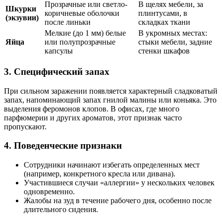
Прозрачные или светло-
В щелях мебели, за
Шкурки
коричневые оболочки
плинтусами, в
(экзувии)
после линьки
складках ткани
Мелкие (до 1 мм) белые
В укромных местах:
Яйца
или полупрозрачные
стыки мебели, задние
капсулы
стенки шкафов
3. Специфический запах
При сильном заражении появляется характерный сладковатый
запах, напоминающий запах гнилой малины или коньяка. Это
выделения феромонов клопов. В офисах, где много
парфюмерии и других ароматов, этот признак часто
пропускают.
4. Поведенческие признаки
Сотрудники начинают избегать определенных мест
(например, конкретного кресла или дивана).
Участившиеся случаи «аллергии» у нескольких человек
одновременно.
Жалобы на зуд в течение рабочего дня, особенно после
длительного сидения.