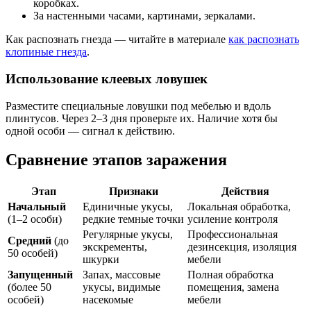
коробках.
За настенными часами, картинами, зеркалами.
Как распознать гнезда — читайте в материале
как распознать
клопиные гнезда
.
Использование клеевых ловушек
Разместите специальные ловушки под мебелью и вдоль
плинтусов. Через 2–3 дня проверьте их. Наличие хотя бы
одной особи — сигнал к действию.
Сравнение этапов заражения
Этап
Признаки
Действия
Начальный
Единичные укусы,
Локальная обработка,
(1–2 особи)
редкие темные точки
усиление контроля
Регулярные укусы,
Профессиональная
Средний
(до
экскременты,
дезинсекция, изоляция
50 особей)
шкурки
мебели
Запущенный
Запах, массовые
Полная обработка
(более 50
укусы, видимые
помещения, замена
особей)
насекомые
мебели