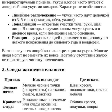
интерпретируемый признак. Укусы клопов часто путают с
аллергией или укусами комаров. Характерные особенности:
Линейное расположение
— укусы часто идут цепочкой
из 3–5 точек («завтрак, обед, ужин»).
Локализация
— открытые участки тела: руки, шея,
лицо. В некоторых случаях клопы могут кусать и в
дневное время, если помещение мало освещено.
Реакция
— у разных людей проявляется по-разному: от
легкого покраснения до сильного зуда и волдырей.
Важно: не у всех людей возникает реакция на укусы. Многие
люди могут не замечать их вовсе. Поэтому отсутствие жалоб
не гарантирует чистоту помещения.
2. Следы жизнедеятельности
Признак
Как выглядит
Где искать
Мелкие черные точки
Швы кресел,
Темные
(экскременты) на тканях,
подлокотники, стыки
пятна
бумаге, пластике
мебели
Раздавленные насекомые
Кровавые
Обивка кресел,
или следы крови на
следы
подушки, ковры
светлых поверхностях