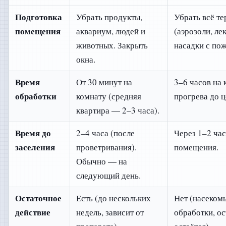
Подготовка
Убрать продукты,
Убрать всё т
помещения
аквариум, людей и
(аэрозоли, ле
животных. Закрыть
насадки с по
окна.
Время
От 30 минут на
3–6 часов на 
обработки
комнату (средняя
прогрева до 
квартира — 2–3 часа).
Время до
2–4 часа (после
Через 1–2 ча
заселения
проветривания).
помещения.
Обычно — на
следующий день.
Остаточное
Есть (до нескольких
Нет (насеком
действие
недель, зависит от
обработки, ос