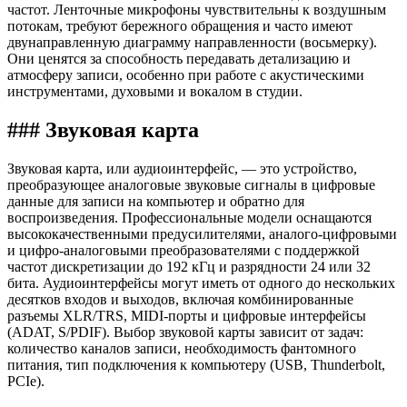
частот. Ленточные микрофоны чувствительны к воздушным
потокам, требуют бережного обращения и часто имеют
двунаправленную диаграмму направленности (восьмерку).
Они ценятся за способность передавать детализацию и
атмосферу записи, особенно при работе с акустическими
инструментами, духовыми и вокалом в студии.
### Звуковая карта
Звуковая карта, или аудиоинтерфейс, — это устройство,
преобразующее аналоговые звуковые сигналы в цифровые
данные для записи на компьютер и обратно для
воспроизведения. Профессиональные модели оснащаются
высококачественными предусилителями, аналого-цифровыми
и цифро-аналоговыми преобразователями с поддержкой
частот дискретизации до 192 кГц и разрядности 24 или 32
бита. Аудиоинтерфейсы могут иметь от одного до нескольких
десятков входов и выходов, включая комбинированные
разъемы XLR/TRS, MIDI-порты и цифровые интерфейсы
(ADAT, S/PDIF). Выбор звуковой карты зависит от задач:
количество каналов записи, необходимость фантомного
питания, тип подключения к компьютеру (USB, Thunderbolt,
PCIe).