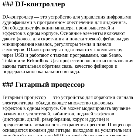
### DJ-контроллер
DJ-контроллер — это устройство для управления цифровыми
аудиофайлами в программном обеспечении для диджеинга.
Он объединяет функции микшера, проигрывателей и
эффектов в одном корпусе. Основные элементы включают
джоги (колеса для скретчинга и поиска треков), фейдеры для
микширования каналов, регуляторы темпа и панели
сэмплеров. DJ-контроллеры подключаются к компьютеру
через USB и работают с такими программами, как Serato,
Traktor или Rekordbox. Для профессионального использования
важны тактильная обратная связь, качество фейдеров и
поддержка многоканального вывода.
### Гитарный процессор
Гитарный процессор — это устройство для обработки сигнала
электрогитары, объединяющее множество цифровых
эффектов в одном корпусе. Он может моделировать звучание
различных усилителей, кабинетов, педалей эффектов
(дисторшн, дилей, реверберация, хорус и другие) и
предоставлять возможность сохранения пресетов. Процессоры
оснащаются входами для гитары, выходами на усилитель или
линейный вход, а также MIDI-интерфейсом для управления.