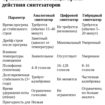
действия синтезаторов
Аналоговый
Цифровой
Гибридный
Параметр
синтезатор
синтезатор
синтезатор
Время прогрева
Требуется
Требуется
Не требуется
до стабильного
(обычно 15–40
(обычно 5–
(мгновенно)
строя
минут)
20 минут)
Заметный
Дрейф строя
(зависит от
Минимальный
Умеренный
после прогрева
температуры)
Влияние
температуры
Значительное
Отсутствует
Умеренное
помещения
Полифония
16–128
8–16
4–8 голосов
(типичная)
голосов
голосов
Долговременная
Требует
Частичная
стабильность (3+
Не меняется
калибровки
калибровка
года)
Время
Ограничено,
Ограничено
Не
удержания ноты
но больше
голосами
ограничено
(release)
аналога
Пригодность для
Низкая