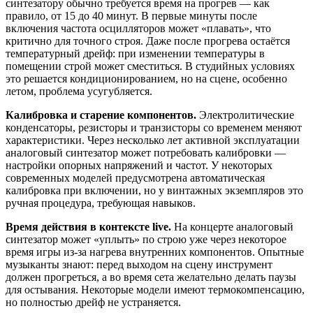
синтезатору обычно требуется время на прогрев — как
правило, от 15 до 40 минут. В первые минуты после
включения частота осцилляторов может «плавать», что
критично для точного строя. Даже после прогрева остаётся
температурный дрейф: при изменении температуры в
помещении строй может сместиться. В студийных условиях
это решается кондиционированием, но на сцене, особенно
летом, проблема усугубляется.
Калибровка и старение компонентов.
Электролитические
конденсаторы, резисторы и транзисторы со временем меняют
характеристики. Через несколько лет активной эксплуатации
аналоговый синтезатор может потребовать калибровки —
настройки опорных напряжений и частот. У некоторых
современных моделей предусмотрена автоматическая
калибровка при включении, но у винтажных экземпляров это
ручная процедура, требующая навыков.
Время действия в контексте live.
На концерте аналоговый
синтезатор может «уплыть» по строю уже через некоторое
время игры из-за нагрева внутренних компонентов. Опытные
музыканты знают: перед выходом на сцену инструмент
должен прогреться, а во время сета желательно делать паузы
для остывания. Некоторые модели имеют термокомпенсацию,
но полностью дрейф не устраняется.