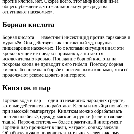
против клопов, нет. Скорее всего, этот миф возник из-за
общего убеждения, что «сильнопахнущие средства
отпугивают насекомых».
Борная кислота
Борная кислота — известный инсектицид против тараканов и
муравьёв. Она действует как контактный яд, нарушая
пищеварение насекомых. Но с клопами ситуация иная: эти
кровососущие не поедают приманки, а питаются
исключительно кровью. Попадание борной кислоты на
покровы клопа не приводит к его гибели. Поэтому борная
кислота бесполезна в борьбе с постельными клопами, хотя её
продолжают рекомендовать в интернете.
Кипяток и пар
Горячая вода и пар — одни из немногих народных средств,
которые действительно работают. Клопы и их яйца погибают
при высокой температуре. Кипятком можно обрабатывать
постельное бельё, одежду, мягкие игрушки (если позволяет
ткань). Пароочиститель — более практичный инструмент.
Горячий пар проникает в щели, матрасы, обивку мебели.
Обработку нужно проводить тщательно, уделяя каждому