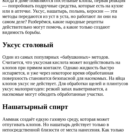
Когда в доме появляются постельные клопы, первая реакция
— попробовать подручные средства, которые есть на кухне
или в аптечке. Уксус, нашатырь, полынь, керосин — эти
методы передаются из уст в уста, но работают ли они на
самом деле? Разберёмся, какие народные рецепты
действительно могут помочь, а какие только создают
видимость борьбы.
Уксус столовый
Один из самых популярных «бабушкиных» методов.
Считается, что уксусная кислота может воздействовать на
клопов при прямом контакте. Однако жидкость быстро
испаряется, и уже через некоторое время обработанная
поверхность становится безопасной для насекомых. На яйца
клопов уксус не действует. Для обработки щелей и плинтусов
уксус малопригоден: резкий запах выветривается, а
насекомые могут обходить обработанные участки.
Нашатырный спирт
Аммиак создаёт едкую газовую среду, которая может
отпугивать клопов. Но нашатырь действует только в
непосредственной близости от места нанесения. Как только