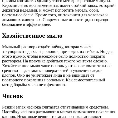
прямом контакте. Однако у этого метода серьёзные минусы.
Керосин легко воспламеняется, имеет стойкий запах, который
держится неделями, и может испортить мебель, обои,
постельное бельё. Кроме того, он токсичен для человека и
домашних животных. Современные инсектициды гораздо
безопаснее и эффективнее.
Хозяйственное мыло
Мыльный раствор создаёт плёнку, которая может
закупоривать дыхальца клопов, приводя к их гибели. Но для
этого нужно, чтобы насекомое было полностью покрыто
раствором. На практике добиться такого контакта сложно.
Хозяйственное мыло чаще используют как вспомогательное
средство — для мытья поверхностей и удаления следов
клопов. Оно не уничтожает яйца и не защищает от
повторного появления насекомых. Как самостоятельный
метод борьбы мыло неэффективно.
Чеснок
Резкий запах чеснока считается отпугивающим средством.
Настойку чеснока распыляют в местах возможного появления
клопов. Некоторые верят, что запах чеснока заставляет