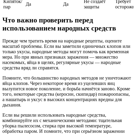
Кипяток/
Не создаёт
Требует
Да
Да
пар
защиты
осторож
Что важно проверить перед
использованием народных средств
Прежде чем тратить время на народные рецепты, оцените
масштаб проблемы. Если вы заметили единичных клопов или
только укусы, народные методы могут помочь как временная
мера. Но при явных признаках заражения — множество
насекомых, яйца в щелях, регулярные укусы — народные
средства вряд ли справятся.
Помните, что большинство народных методов не уничтожают
яйца клопов. Через некоторое время из уцелевших яиц
вылупится новое поколение, и борьба начнётся заново. Кроме
того, некоторые средства (керосин, скипидар) пожароопасны,
а нашатырь и уксус в высоких концентрациях вредны для
дыхания.
Если вы решили использовать народные средства,
комбинируйте их с механическими методами: тщательная
уборка пылесосом, стирка при высокой температуре,
обработка паром. И помните, что при серьёзном заражении