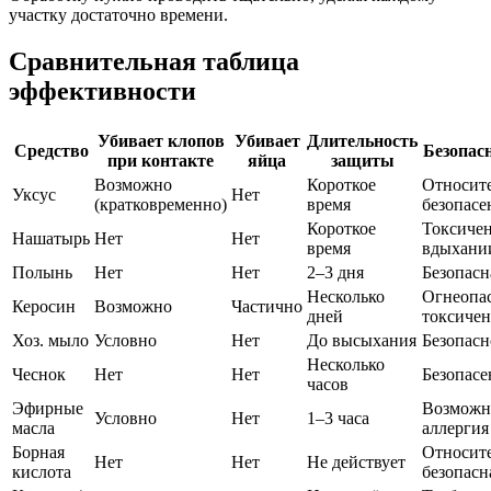
участку достаточно времени.
Сравнительная таблица
эффективности
Убивает клопов
Убивает
Длительность
Средство
Безопас
при контакте
яйца
защиты
Возможно
Короткое
Относит
Уксус
Нет
(кратковременно)
время
безопасе
Короткое
Токсиче
Нашатырь
Нет
Нет
время
вдыхани
Полынь
Нет
Нет
2–3 дня
Безопасн
Несколько
Огнеопас
Керосин
Возможно
Частично
дней
токсичен
Хоз. мыло
Условно
Нет
До высыхания
Безопасн
Несколько
Чеснок
Нет
Нет
Безопасе
часов
Эфирные
Возможн
Условно
Нет
1–3 часа
масла
аллергия
Борная
Относит
Нет
Нет
Не действует
кислота
безопасн